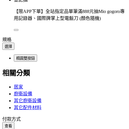
【限APP下單】全站指定品單筆滿888元抽Mio gogoro專
用記錄器、國際牌掌上型電鬍刀 (顏色隨機)
規格
選擇
橢圓雙按鈕
相關分類
居家
廚衛設備
其它廚衛設備
其它配件材料
付款方式
查看