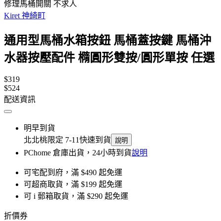
修理馬桶開關 不求人
Kiret 神綺町
通用型馬桶水箱按鈕 馬桶蓋按鍵 馬桶沖
水器按壓配件 橢圓形雙按/圓形單按 任選
$319
$524
配送資訊
明早到貨
北北桃限定 7-11快速到貨
說明
PChome 倉庫出貨，24小時到貨
說明
可宅配到府，滿 $490 起免運
可超商取貨，滿 $199 起免運
可 i 郵箱取貨，滿 $290 起免運
折價券