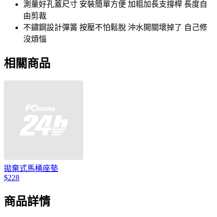
測量好孔蓋尺寸 安裝簡單方便 加粗加長支撐桿 長度自
由剪裁
不鏽鋼設計彈簧 按壓不怕鬆脫 沖水開關壞掉了 自己修
沒煩惱
相關商品
拋棄式馬桶座墊
$228
商品詳情