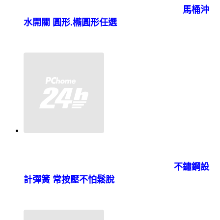
馬桶沖
水開關 圓形.橢圓形任選
不鏽鋼設
計彈簧 常按壓不怕鬆脫