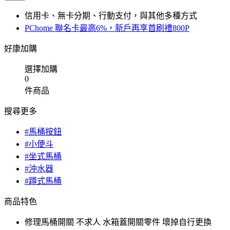
信用卡、無卡分期、行動支付，與其他多種方式
PChome 聯名卡最高6%，新戶再享首刷禮800P
好康加購
選擇加購
0
件商品
搜尋更多
#馬桶按鈕
#小便斗
#坐式馬桶
#沖水器
#蹲式馬桶
商品特色
修理馬桶開關 不求人 水箱蓋開關零件 壞掉自行更換