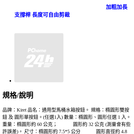
加粗加長
支撐桿 長度可自由剪裁
規格/說明
品牌：Kiret 品名：通用型馬桶水箱按鈕。 規格：橢圓形雙按
鈕 及 圓形單按鈕。(任選1入) 數量：橢圓形、圓形任選 1 入。
重量：橢圓形約 60 公克； 圓形約 32 公克 (測量會有些
許誤差)。 尺寸：橢圓形約 7.5*5 公分 圓形直徑約 4.8