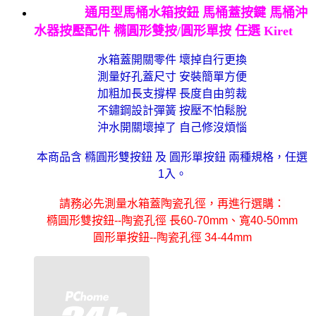
通用型馬桶水箱按鈕 馬桶蓋按鍵 馬桶沖
水器按壓配件 橢圓形雙按/圓形單按 任選 Kiret
水箱蓋開關零件 壞掉自行更換
測量好孔蓋尺寸 安裝簡單方便
加粗加長支撐桿 長度自由剪裁
不鏽鋼設計彈簧 按壓不怕鬆脫
沖水開關壞掉了 自己修沒煩惱
本商品含 橢圓形雙按鈕 及 圓形單按鈕 兩種規格，任選
1入。
請務必先測量水箱蓋陶瓷孔徑，再進行選購：
橢圓形雙按鈕--陶瓷孔徑 長60-70mm、寬40-50mm
圓形單按鈕--陶瓷孔徑 34-44mm