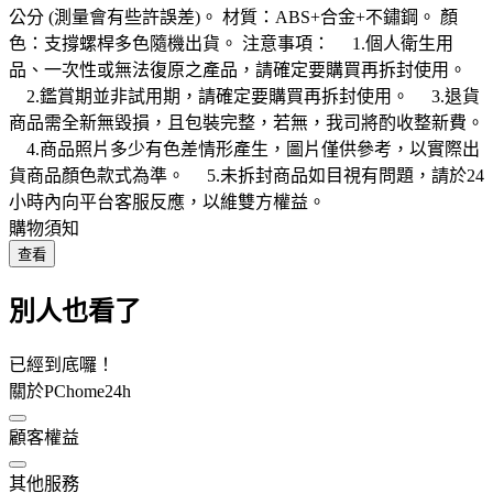
公分 (測量會有些許誤差)。 材質：ABS+合金+不鏽鋼。 顏
色：支撐螺桿多色隨機出貨。 注意事項： 1.個人衛生用
品、一次性或無法復原之產品，請確定要購買再拆封使用。
2.鑑賞期並非試用期，請確定要購買再拆封使用。 3.退貨
商品需全新無毀損，且包裝完整，若無，我司將酌收整新費。
4.商品照片多少有色差情形產生，圖片僅供參考，以實際出
貨商品顏色款式為準。 5.未拆封商品如目視有問題，請於24
小時內向平台客服反應，以維雙方權益。
購物須知
查看
別人也看了
已經到底囉！
關於PChome24h
顧客權益
其他服務