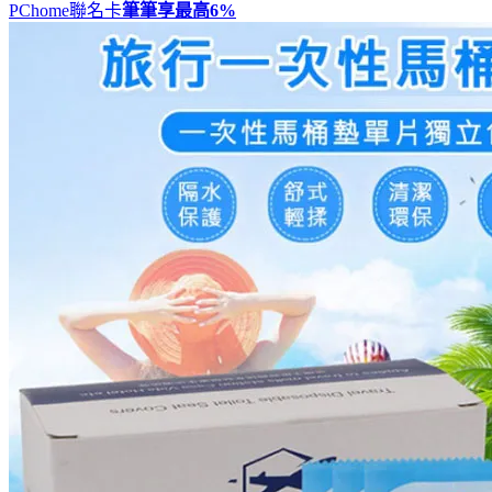
PChome聯名卡
筆筆享最高
6%