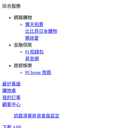
綜合服務
網路購物
露天拍賣
比比昂日本購物
媽咪愛
金融保險
Pi 拍錢包
易安網
旅遊娛樂
PChome 旅遊
最近看過
購物車
我的訂單
顧客中心
追蹤清單
退貨
會員設定
下載 APP