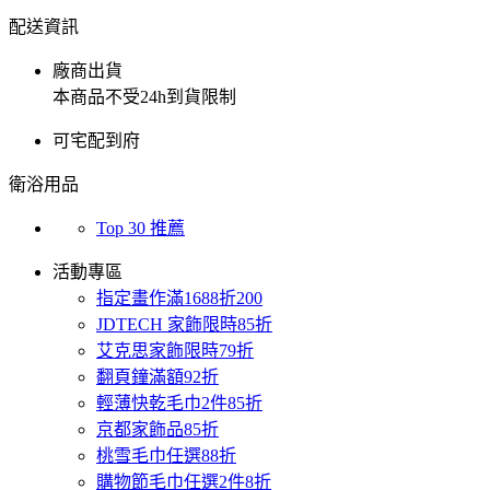
配送資訊
廠商出貨
本商品不受24h到貨限制
可宅配到府
衛浴用品
Top 30 推薦
活動專區
指定畫作滿1688折200
JDTECH 家飾限時85折
艾克思家飾限時79折
翻頁鐘滿額92折
輕薄快乾毛巾2件85折
京都家飾品85折
桃雪毛巾任選88折
購物節毛巾任選2件8折