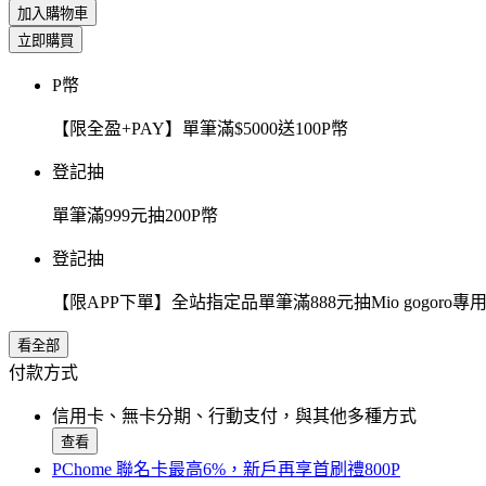
加入購物車
立即購買
P幣
【限全盈+PAY】單筆滿$5000送100P幣
登記抽
單筆滿999元抽200P幣
登記抽
【限APP下單】全站指定品單筆滿888元抽Mio gogor
看全部
付款方式
信用卡、無卡分期、行動支付，與其他多種方式
查看
PChome 聯名卡最高6%，新戶再享首刷禮800P