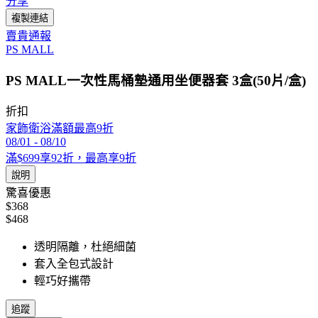
分享
複製連結
賣貴通報
PS MALL
PS MALL一次性馬桶墊通用坐便器套 3盒(50片/盒)
折扣
家飾衛浴滿額最高9折
08/01
-
08/10
滿$699享92折，最高享9折
說明
驚喜優惠
$368
$468
透明隔離，杜絕細菌
套入全包式設計
輕巧好攜帶
追蹤