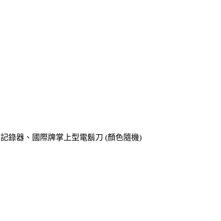
o專用記錄器、國際牌掌上型電鬍刀 (顏色隨機)