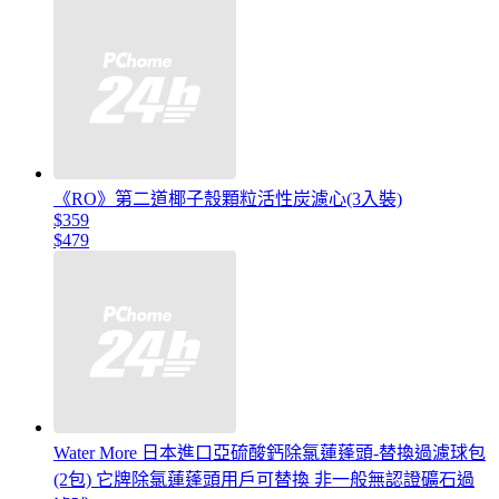
《RO》第二道椰子殼顆粒活性炭濾心(3入裝)
$359
$479
Water More 日本進口亞硫酸鈣除氯蓮蓬頭-替換過濾球包
(2包) 它牌除氯蓮蓬頭用戶可替換 非一般無認證礦石過