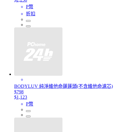
P幣
折扣
BODYLUV 純淨維他命蓮蓬頭(不含維他命濾芯)
$798
$1,123
P幣