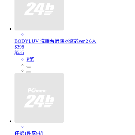
BODYLUV 洗臉台過濾器濾芯ver.2 6入
$398
$535
P幣
任選1件享9折