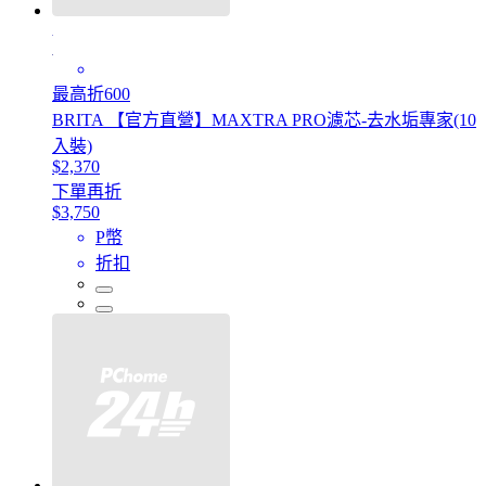
最高折600
BRITA 【官方直營】MAXTRA PRO濾芯-去水垢專家(10
入裝)
$2,370
下單再折
$3,750
P幣
折扣