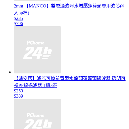
2mm 【MANCO】雙層過濾淨水增壓蓮蓬頭專用濾芯(4
入pp棉)
$235
$796
【晴安居】濾芯可換前置型水龍頭蓮蓬頭過濾器 透明可
視PP棉過濾器-1機3芯
$259
$389