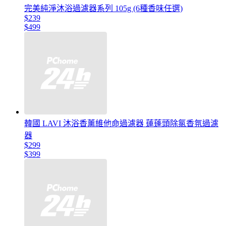
完美純淨沐浴過濾器系列 105g (6種香味任選)
$239
$499
韓國 LAVI 沐浴香薰維他命過濾器 蓮蓬頭除氯香氛過濾
器
$299
$399