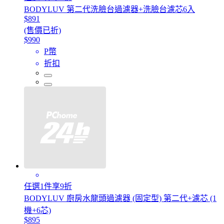
BODYLUV 第二代洗臉台過濾器+洗臉台濾芯6入
$891
(售價已折)
$990
P幣
折扣
任選1件享9折
BODYLUV 廚房水龍頭過濾器 (固定型) 第二代+濾芯 (1
機+6芯)
$895