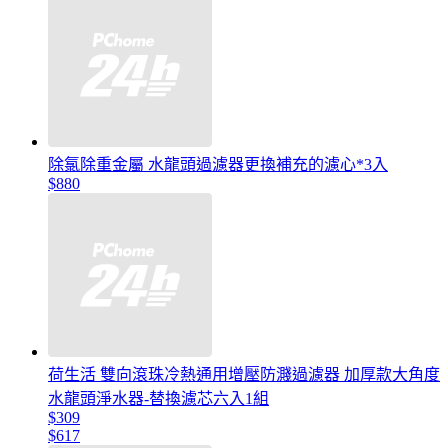
除氯除重金屬 水龍頭過濾器更換補充的濾心*3入
$880
荷生活 雙向滾珠冷熱通用增壓防濺過濾器 加厚款大角度
水龍頭淨水器-替換濾芯六入1組
$309
$617