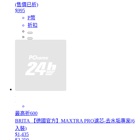
(售價已折)
$995
P幣
折扣
最高折600
BRITA 【德國官方】MAXTRA PRO濾芯-去水垢專家(6
入裝)
$1,435
$2,250