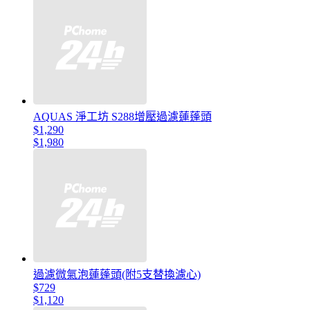
AQUAS 淨工坊 S288增壓過濾蓮蓬頭
$1,290
$1,980
過濾微氣泡蓮蓬頭(附5支替換濾心)
$729
$1,120