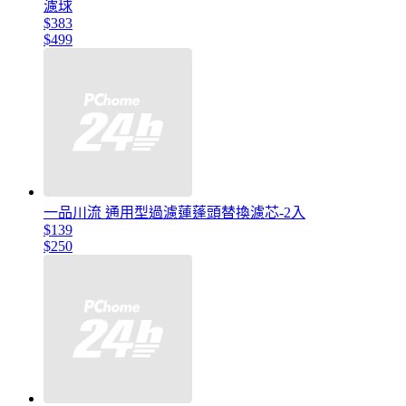
濾球
$383
$499
一品川流 通用型過濾蓮蓬頭替換濾芯-2入
$139
$250