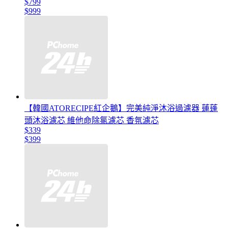
$799
$999
【韓國ATORECIPE紅企鵝】完美純淨沐浴過濾器 蓮蓬
頭沐浴濾芯 維他命除氯濾芯 香氛濾芯
$339
$399