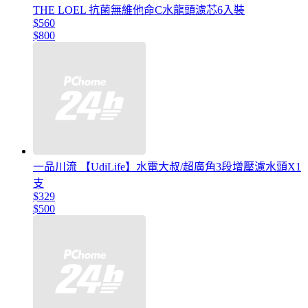
THE LOEL 抗菌無維他命C水龍頭濾芯6入裝
$560
$800
一品川流 【UdiLife】水電大叔/超廣角3段增壓濾水頭X1
支
$329
$500