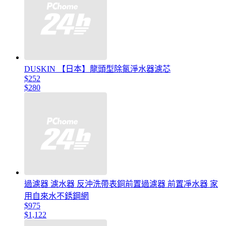
DUSKIN 【日本】龍頭型除氯淨水器濾芯
$252
$280
過濾器 濾水器 反沖洗帶表銅前置過濾器 前置凈水器 家
用自來水不銹鋼網
$975
$1,122