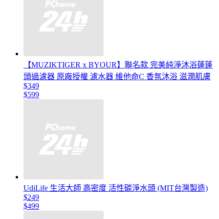
【MUZIKTIGER x BYOUR】聯名款 完美純淨沐浴蓮蓬
頭過濾器 原廠授權 濾水器 維他命C 香氛沐浴 滋潤肌膚
$349
$599
UdiLife 生活大師 高密度 活性碳淨水頭 (MIT台灣製造)
$249
$499