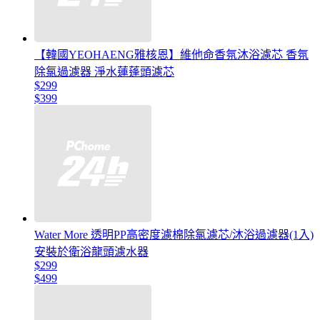
【韓國YEOHAENG雅核恩】維他命香氛沐浴濾芯 香氛
除氯過濾器 淨水蓮蓬頭濾芯
$299
$399
Water More 透明PP高密度濾棉除氯濾芯/沐浴過濾器(1入)
安裝於衛浴龍頭濾水器
$299
$499