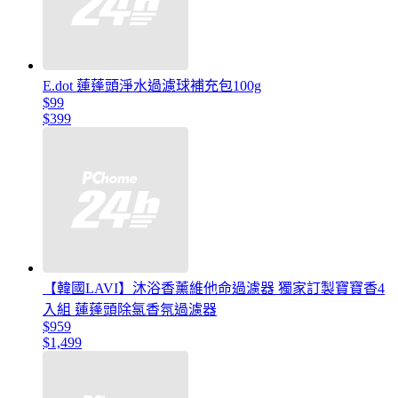
E.dot 蓮蓬頭淨水過濾球補充包100g
$99
$399
【韓國LAVI】沐浴香薰維他命過濾器 獨家訂製寶寶香4
入組 蓮蓬頭除氯香氛過濾器
$959
$1,499