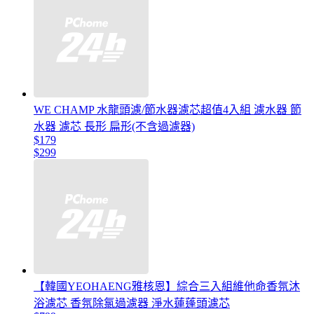
WE CHAMP 水龍頭濾/節水器濾芯超值4入組 濾水器 節
水器 濾芯 長形 扁形(不含過濾器)
$179
$299
【韓國YEOHAENG雅核恩】綜合三入組維他命香氛沐
浴濾芯 香氛除氯過濾器 淨水蓮蓬頭濾芯