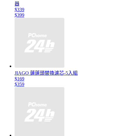
器
$339
$399
JIAGO 蓮蓬頭替換濾芯-5入組
$169
$359