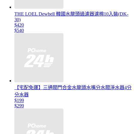
THE LOEL Dewbell 韓國水龍頭過濾器濾棉10入裝(DK-
30)
$420
$540
【宅配免運】三通閥門合金水龍頭水嘴分水閥淨水器4分
分水器
$199
$299