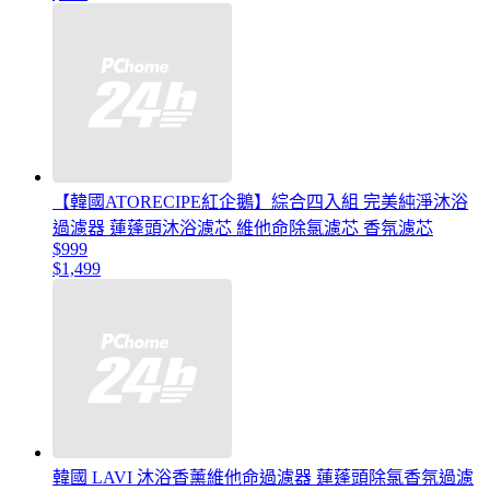
【韓國ATORECIPE紅企鵝】綜合四入組 完美純淨沐浴
過濾器 蓮蓬頭沐浴濾芯 維他命除氯濾芯 香氛濾芯
$999
$1,499
韓國 LAVI 沐浴香薰維他命過濾器 蓮蓬頭除氯香氛過濾