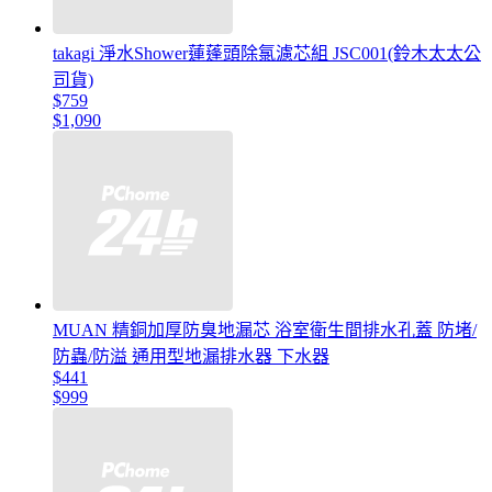
takagi 淨水Shower蓮蓬頭除氯濾芯組 JSC001(鈴木太太公
司貨)
$759
$1,090
MUAN 精銅加厚防臭地漏芯 浴室衛生間排水孔蓋 防堵/
防蟲/防溢 通用型地漏排水器 下水器
$441
$999