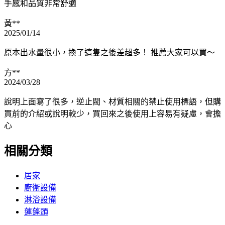
手感和品質非常舒適
黃**
2025/01/14
原本出水量很小，換了這隻之後差超多！ 推薦大家可以買～
方**
2024/03/28
說明上面寫了很多，逆止閥、材質相關的禁止使用標語，但購
買前的介紹或說明較少，買回來之後使用上容易有疑慮，會擔
心
相關分類
居家
廚衛設備
淋浴設備
蓮蓬頭