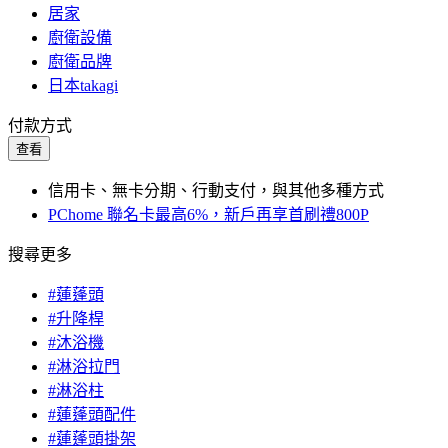
居家
廚衛設備
廚衛品牌
日本takagi
付款方式
查看
信用卡、無卡分期、行動支付，與其他多種方式
PChome 聯名卡最高6%，新戶再享首刷禮800P
搜尋更多
#蓮蓬頭
#升降桿
#沐浴機
#淋浴拉門
#淋浴柱
#蓮蓬頭配件
#蓮蓬頭掛架