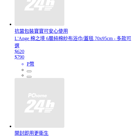
抗菌包裝寶寶可安心使用
L'Ange 棉之境 6層純棉紗布浴巾/蓋毯 70x95cm - 多款可
選
$620
$790
P幣
開封即用更衛生