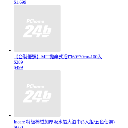
$1,699
【台製優選】MIT拋棄式浴巾60*30cm-100入
$289
$499
Incare 特級棉絨加厚吸水超大浴巾(3入組/五色任選)
$660