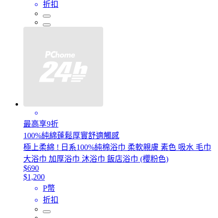
折扣
最高享9折
100%純綿蓬鬆厚實舒適觸感
極上柔綿 ! 日系100%純棉浴巾 柔軟親膚 素色 吸水 毛巾
大浴巾 加厚浴巾 沐浴巾 飯店浴巾 (櫻粉色)
$690
$1,200
P幣
折扣