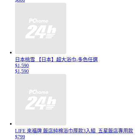
日本桃雪 【日本】超大浴巾-多色任選
$1,590
$1,590
LIFE 來福牌 飯店純棉浴巾厚款3入組_五星飯店專用款
$799