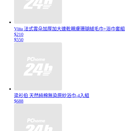
Viita 法式雲朵加厚加大速乾親膚珊瑚絨毛巾+浴巾套組
$210
$550
梁衫伯 天然純棉無染原紗浴巾-4入組
$688