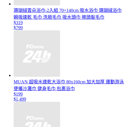
珊瑚絨雲朵浴巾-2入組 70×140cm 吸水浴巾 珊瑚絨浴巾
瞬吸速乾 毛巾 洗臉毛巾 吸水頭巾 擦頭髮毛巾
$319
$799
MUAN 超吸水速乾大浴巾 80x160cm 加大加厚 運動游泳
便攜沙灘巾 健身毛巾 包裹浴巾
$199
$1,499