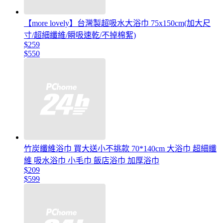
【more lovely】台灣製超吸水大浴巾 75x150cm(加大尺
寸/超細纖維/瞬吸速乾/不掉棉絮)
$259
$550
竹炭纖維浴巾 買大送小不挑款 70*140cm 大浴巾 超細纖
維 吸水浴巾 小毛巾 飯店浴巾 加厚浴巾
$209
$599