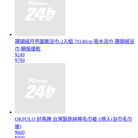
珊瑚絨月亮圖案浴巾-2入組 70140cm 吸水浴巾 珊瑚絨浴
巾 瞬吸速乾
$249
$799
OKPOLO 好馬牌 台灣製造純棉毛巾被-1條入(浴巾毛巾
被)
$600
$800