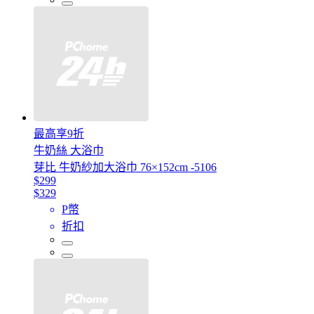
最高享9折
牛奶絲 大浴巾
芽比 牛奶紗加大浴巾 76×152cm -5106
$299
$329
P幣
折扣