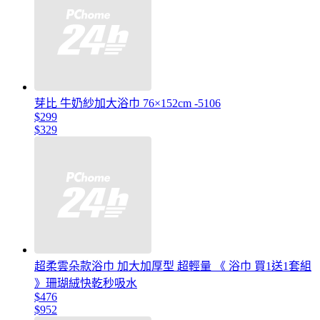
芽比 牛奶紗加大浴巾 76×152cm -5106
$299
$329
超柔雲朵款浴巾 加大加厚型 超輕量 《 浴巾 買1送1套組
》珊瑚絨快乾秒吸水
$476
$952