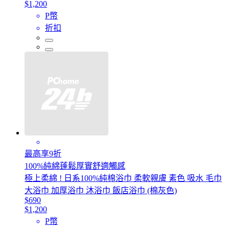
$1,200
P幣
折扣
最高享9折
100%純綿蓬鬆厚實舒適觸感
極上柔綿 ! 日系100%純棉浴巾 柔軟親膚 素色 吸水 毛巾
大浴巾 加厚浴巾 沐浴巾 飯店浴巾 (棉灰色)
$690
$1,200
P幣