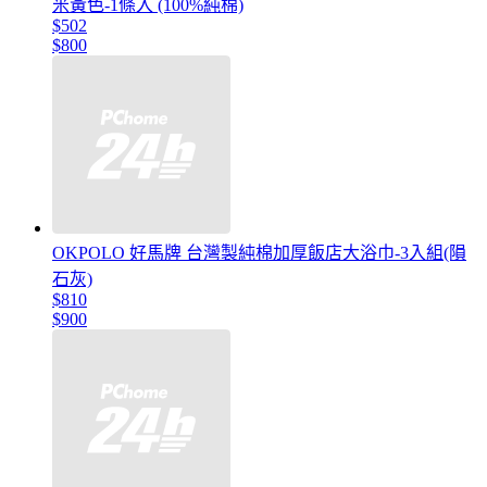
米黃色-1條入 (100%純棉)
$502
$800
OKPOLO 好馬牌 台灣製純棉加厚飯店大浴巾-3入組(隕
石灰)
$810
$900