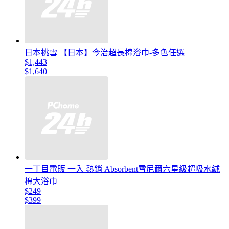
日本桃雪 【日本】今治超長棉浴巾-多色任選
$1,443
$1,640
一丁目電販 一入 熱銷 Absorbent雪尼爾六星級超吸水絨
棉大浴巾
$249
$399