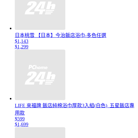
日本桃雪 【日本】今治飯店浴巾-多色任選
$1,143
$1,299
LIFE 來福牌 飯店純棉浴巾厚款3入組(白色)_五星飯店專
用款
$599
$1,699