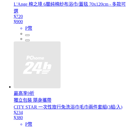
L'Ange 棉之境 6層純棉紗布浴巾/蓋毯 70x120cm - 多款可
選
$720
$900
P幣
最高享9折
獨立包裝 隨身攜帶
CITY STAR 一次性旅行免洗浴巾毛巾兩件套組(3組/入)
$234
$380
P幣