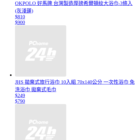
OKPOLO 好馬牌 台灣製造厚磅希爾頓紋大浴巾-3條入
(灰淺蓮)
$810
$900
JHS 拋棄式旅行浴巾 10入組 70x140公分 一次性浴巾 免
洗浴巾 拋棄式毛巾
$249
$790