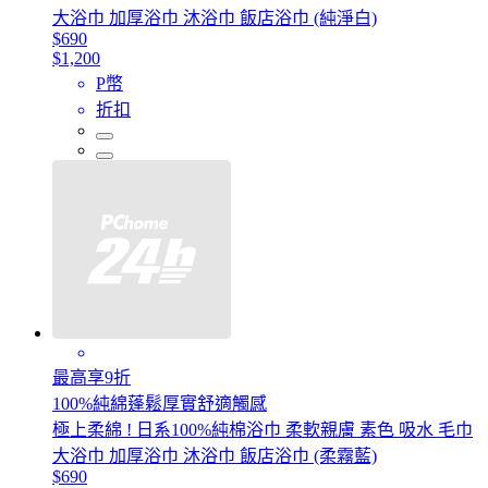
大浴巾 加厚浴巾 沐浴巾 飯店浴巾 (純淨白)
$690
$1,200
P幣
折扣
最高享9折
100%純綿蓬鬆厚實舒適觸感
極上柔綿 ! 日系100%純棉浴巾 柔軟親膚 素色 吸水 毛巾
大浴巾 加厚浴巾 沐浴巾 飯店浴巾 (柔霧藍)
$690