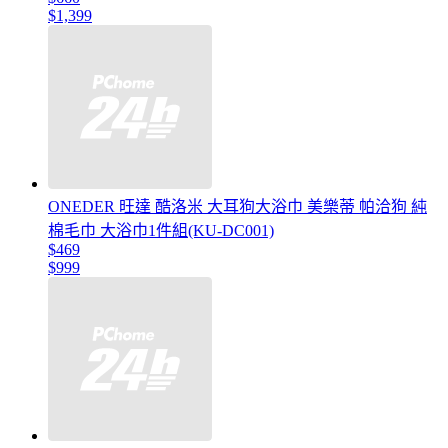
$1,399
ONEDER 旺達 酷洛米 大耳狗大浴巾 美樂蒂 帕洽狗 純
棉毛巾 大浴巾1件組(KU-DC001)
$469
$999