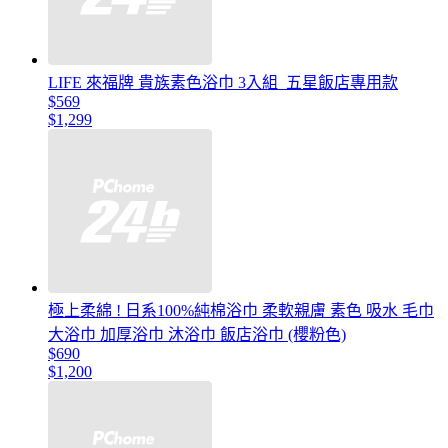
LIFE 來福牌 貴族素色浴巾 3入組_五星飯店專用款
$569
$1,299
極上柔綿 ! 日系100%純棉浴巾 柔軟親膚 素色 吸水 毛巾
大浴巾 加厚浴巾 沐浴巾 飯店浴巾 (櫻粉色)
$690
$1,200