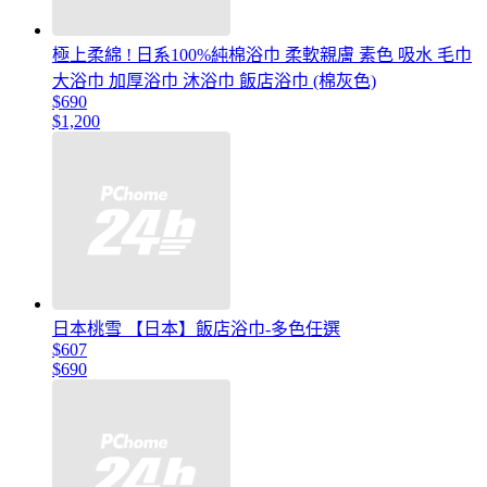
極上柔綿 ! 日系100%純棉浴巾 柔軟親膚 素色 吸水 毛巾
大浴巾 加厚浴巾 沐浴巾 飯店浴巾 (棉灰色)
$690
$1,200
日本桃雪 【日本】飯店浴巾-多色任選
$607
$690