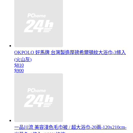
OKPOLO 好馬牌 台灣製造厚磅希爾頓紋大浴巾-3條入
(火山灰)
$810
$900
一品川流 美容淺色毛巾被 / 超大浴巾-20兩-120x210cm-