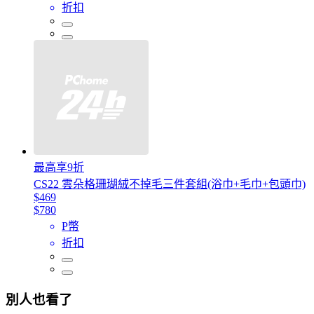
折扣
最高享9折
CS22 雲朵格珊瑚絨不掉毛三件套組(浴巾+毛巾+包頭巾)
$469
$780
P幣
折扣
別人也看了