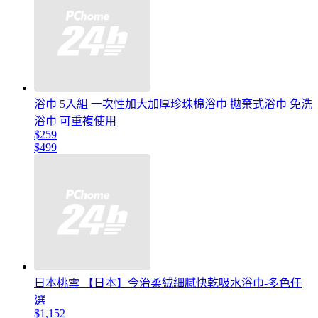
浴巾 5入組 一次性加大加厚珍珠棉浴巾 拋棄式浴巾 免洗
浴巾 可重複使用
$259
$499
日本桃雪 【日本】今治柔絨細膩快乾吸水浴巾-多色任
選
$1,152