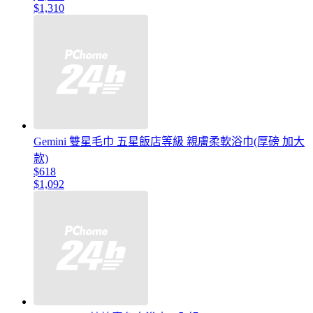
$1,310
Gemini 雙星毛巾 五星飯店等級 親膚柔軟浴巾(厚磅 加大
款)
$618
$1,092