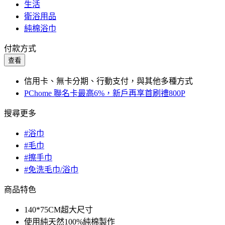
生活
衛浴用品
純棉浴巾
付款方式
查看
信用卡、無卡分期、行動支付，與其他多種方式
PChome 聯名卡最高6%，新戶再享首刷禮800P
搜尋更多
#浴巾
#毛巾
#擦手巾
#免洗毛巾/浴巾
商品特色
140*75CM超大尺寸
使用純天然100%純棉製作