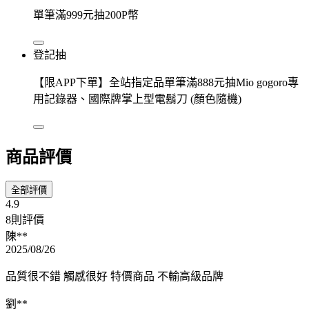
單筆滿999元抽200P幣
登記抽
【限APP下單】全站指定品單筆滿888元抽Mio gogoro專
用記錄器、國際牌掌上型電鬍刀 (顏色隨機)
商品評價
全部評價
4.9
8則評價
陳**
2025/08/26
品質很不錯 觸感很好 特價商品 不輸高級品牌
劉**