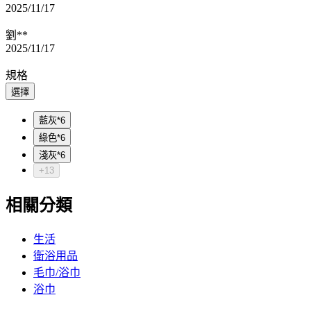
2025/11/17
劉**
2025/11/17
規格
選擇
藍灰*6
綠色*6
淺灰*6
+13
相關分類
生活
衛浴用品
毛巾/浴巾
浴巾