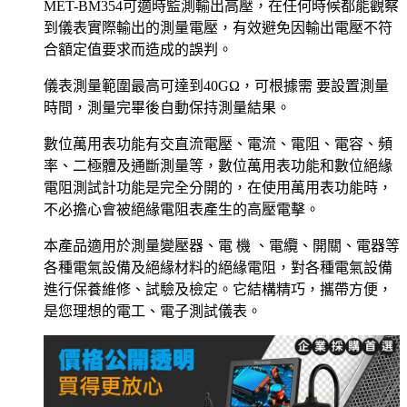
MET-BM354可適時監測輸出高壓，在任何時候都能觀察
到儀表實際輸出的測量電壓，有效避免因輸出電壓不符
合額定值要求而造成的誤判。
儀表測量範圍最高可達到40GΩ，可根據需 要設置測量
時間，測量完畢後自動保持測量結果。
數位萬用表功能有交直流電壓、電流、電阻、電容、頻
率、二極體及通斷測量等，數位萬用表功能和數位絕緣
電阻測試計功能是完全分開的，在使用萬用表功能時，
不必擔心會被絕緣電阻表產生的高壓電擊。
本產品適用於測量變壓器、電 機 、電纜、開關、電器等
各種電氣設備及絕緣材料的絕緣電阻，對各種電氣設備
進行保養維修、試驗及檢定。它結構精巧，攜帶方便，
是您理想的電工、電子測試儀表。