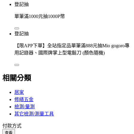
登記抽
單筆滿1000元抽1000P幣
登記抽
【限APP下單】全站指定品單筆滿888元抽Mio gogoro專
用記錄器、國際牌掌上型電鬍刀 (顏色隨機)
相關分類
居家
修繕五金
檢測/量測
其它檢測/測量工具
付款方式
查看