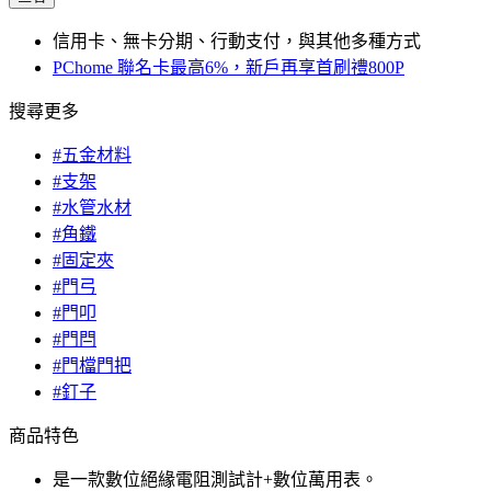
信用卡、無卡分期、行動支付，與其他多種方式
PChome 聯名卡最高6%，新戶再享首刷禮800P
搜尋更多
#五金材料
#支架
#水管水材
#角鐵
#固定夾
#門弓
#門叩
#門閂
#門檔門把
#釘子
商品特色
是一款數位絕緣電阻測試計+數位萬用表。