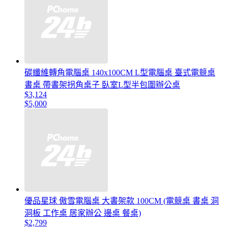
碳纖維轉角電腦桌 140x100CM L型電腦桌 臺式電競桌
書桌 帶書架拐角桌子 臥室L型半包圍辦公桌
$3,124
$5,000
優品星球 傲雪電腦桌 大書架款 100CM (電競桌 書桌 洞
洞板 工作桌 居家辦公 邊桌 餐桌)
$2,799