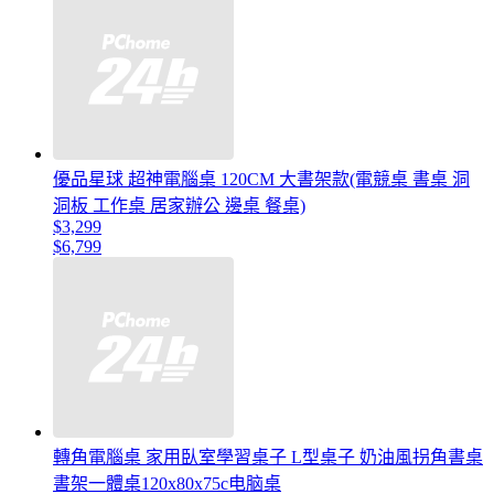
優品星球 超神電腦桌 120CM 大書架款(電競桌 書桌 洞
洞板 工作桌 居家辦公 邊桌 餐桌)
$3,299
$6,799
轉角電腦桌 家用臥室學習桌子 L型桌子 奶油風拐角書桌
書架一體桌120x80x75c电脑桌