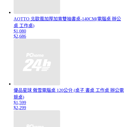
AOTTO 北歐風加厚加寬雙抽書桌-140CM(電腦桌 辦公
桌 工作桌)
$1,080
$2,686
優品星球 傲雪電腦桌 120公分 (桌子 書桌 工作桌 辦公電
競桌)
$1,599
$2,299