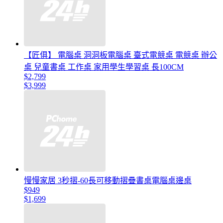
【匠俱】 電腦桌 洞洞板電腦桌 臺式電競桌 電競桌 辦公
桌 兒童書桌 工作桌 家用學生學習桌 長100CM
$2,799
$3,999
慢慢家居 3秒摺-60長可移動摺疊書桌電腦桌邊桌
$949
$1,699