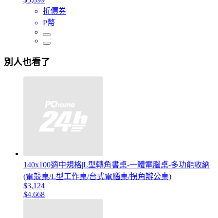
折價券
P幣
別人也看了
140x100適中規格|L型轉角書桌-一體電腦桌-多功能收納
(電競桌/L型工作桌/台式電腦桌/拐角辦公桌)
$3,124
$4,668