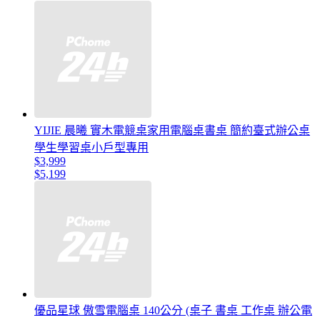
YIJIE 晨曦 實木電競桌家用電腦桌書桌 簡約臺式辦公桌
學生學習桌小戶型專用
$3,999
$5,199
優品星球 傲雪電腦桌 140公分 (桌子 書桌 工作桌 辦公電