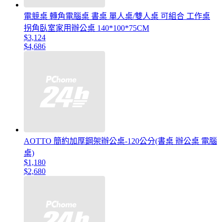
電競桌 轉角電腦桌 書桌 單人桌/雙人桌 可組合 工作桌
拐角臥室家用辦公桌 140*100*75CM
$3,124
$4,686
AOTTO 簡約加厚鋼架辦公桌-120公分(書桌 辦公桌 電腦
桌)
$1,180
$2,680