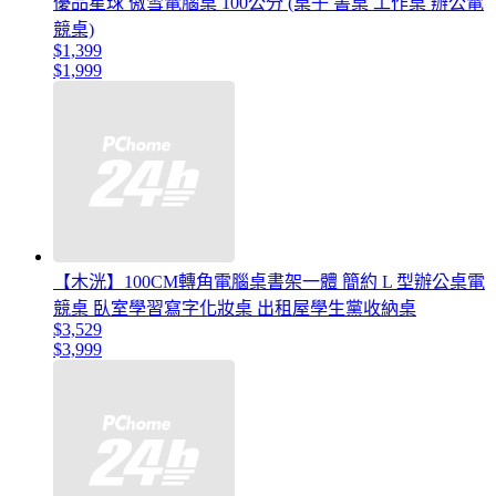
優品星球 傲雪電腦桌 100公分 (桌子 書桌 工作桌 辦公電
競桌)
$1,399
$1,999
【木洸】100CM轉角電腦桌書架一體 簡約 L 型辦公桌電
競桌 臥室學習寫字化妝桌 出租屋學生黨收納桌
$3,529
$3,999