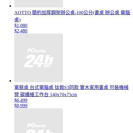
AOTTO 簡約加厚鋼架辦公桌-100公分(書桌 辦公桌 電腦
桌)
$1,080
$2,480
電競桌 台式電腦桌 钛戟S3同款 實木家用書桌 可裝機械
臂 碳纖維工作台 140x70x75cm
$6,499
$8,999