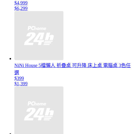
$4,999
$6,299
NiNi House 5檔懶人 折疊桌 可升降 床上桌 電腦桌 3色任
選
$399
$1,399