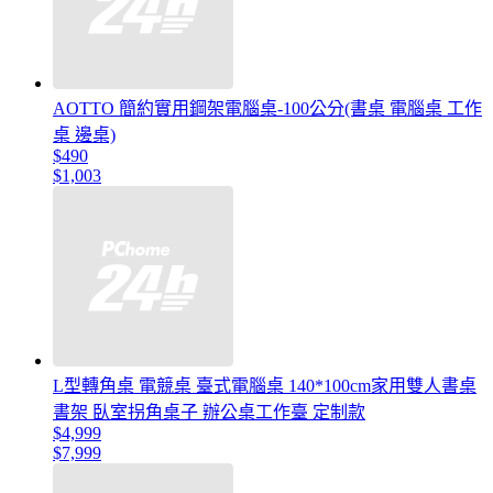
AOTTO 簡約實用鋼架電腦桌-100公分(書桌 電腦桌 工作
桌 邊桌)
$490
$1,003
L型轉角桌 電競桌 臺式電腦桌 140*100cm家用雙人書桌
書架 臥室拐角桌子 辦公桌工作臺 定制款
$4,999
$7,999