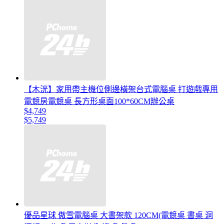
【木洸】家用帶主機位側邊橫架台式電腦桌 打遊戲專用
電競房電競桌 長方形桌面100*60CM辦公桌
$4,749
$5,749
優品星球 傲雪電腦桌 大書架款 120CM(電競桌 書桌 洞