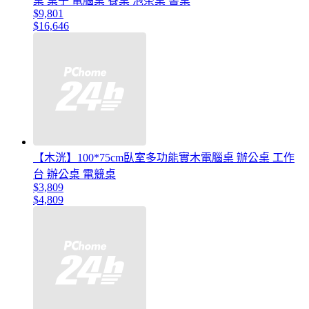
桌 桌子 電腦桌 餐桌 泡茶桌 書桌
$9,801
$16,646
【木洸】100*75cm臥室多功能實木電腦桌 辦公桌 工作
台 辦公桌 電競桌
$3,809
$4,809