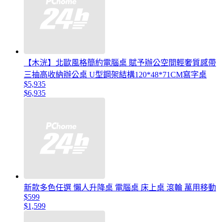
【木洸】北歐風格簡約電腦桌 賦予辦公空間輕奢質感帶
三抽高收納辦公桌 U型鋼架結構120*48*71CM寫字桌
$5,935
$6,935
新款多色任選 懶人升降桌 電腦桌 床上桌 滾輪 萬用移動
$599
$1,599