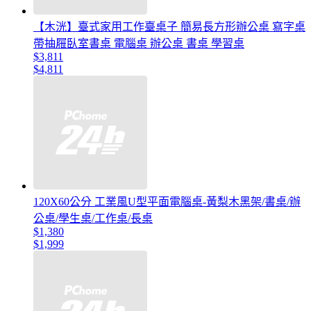
【木洸】臺式家用工作臺桌子 簡易長方形辦公桌 寫字桌
帶抽屜臥室書桌 電腦桌 辦公桌 書桌 學習桌
$3,811
$4,811
120X60公分 工業風U型平面電腦桌-黃梨木黑架/書桌/辦
公桌/學生桌/工作桌/長桌
$1,380
$1,999