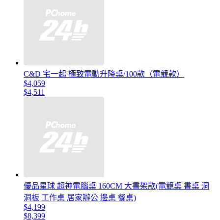
C&D 宅一起 極致電動升降桌/100款（電競款）
$4,059
$4,511
優品星球 超神電腦桌 160CM 大書架款(電競桌 書桌 洞
洞板 工作桌 居家辦公 邊桌 餐桌)
$4,199
$8,399