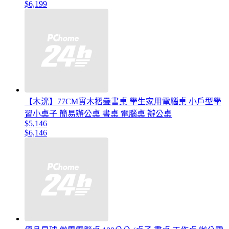
$6,199
【木洸】77CM實木摺疊書桌 學生家用電腦桌 小戶型學
習小桌子 簡易辦公桌 書桌 電腦桌 辦公桌
$5,146
$6,146