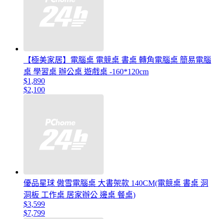
【極美家居】電腦桌 電競桌 書桌 轉角電腦桌 簡易電腦
桌 學習桌 辦公桌 遊戲桌 -160*120cm
$1,890
$2,100
優品星球 傲雪電腦桌 大書架款 140CM(電競桌 書桌 洞
洞板 工作桌 居家辦公 邊桌 餐桌)
$3,599
$7,799