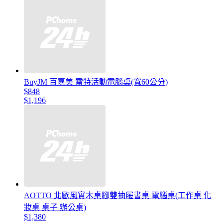
BuyJM 百嘉美 雷特活動電腦桌(寬60公分)
$848
$1,196
AOTTO 北歐風實木桌腳雙抽屜書桌 電腦桌(工作桌 化
妝桌 桌子 辦公桌)
$1,380