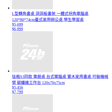
L型轉角書桌 洞洞板書架 一體式拐角電腦桌
120*80*74cm臺式家用辦公桌 學生學習桌
$5,699
$6,999
钛戟S3同款 電競桌 台式電腦桌 實木家用書桌 可裝機械
臂 碳纖維工作台 120x70x75cm
$5,456
$7,799