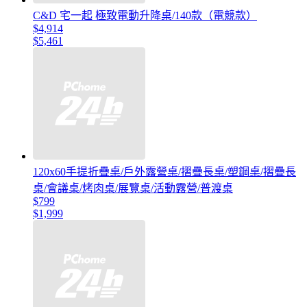
C&D 宅一起 極致電動升降桌/140款（電競款）
$4,914
$5,461
120x60手提折疊桌/戶外露營桌/摺疊長桌/塑鋼桌/摺疊長
桌/會議桌/烤肉桌/展覽桌/活動露營/普渡桌
$799
$1,999