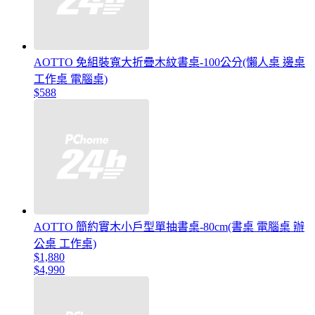
AOTTO 免組裝寬大折疊木紋書桌-100公分(懶人桌 邊桌
工作桌 電腦桌)
$588
AOTTO 簡約實木小戶型單抽書桌-80cm(書桌 電腦桌 辦
公桌 工作桌)
$1,880
$4,990