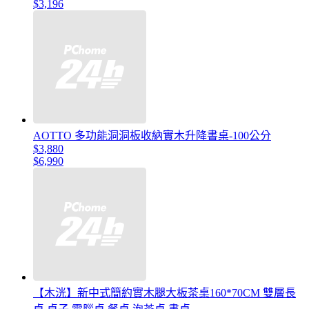
$3,196
AOTTO 多功能洞洞板收納實木升降書桌-100公分
$3,880
$6,990
【木洸】新中式簡約實木腿大板茶桌160*70CM 雙層長