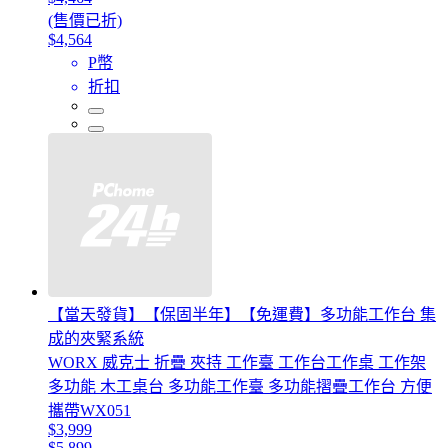
(售價已折)
$4,564
P幣
折扣
【當天發貨】【保固半年】【免運費】多功能工作台 集
成的夾緊系統
WORX 威克士 折疊 夾持 工作臺 工作台工作桌 工作架
多功能 木工桌台 多功能工作臺 多功能摺疊工作台 方便
攜帶WX051
$3,999
$5,899