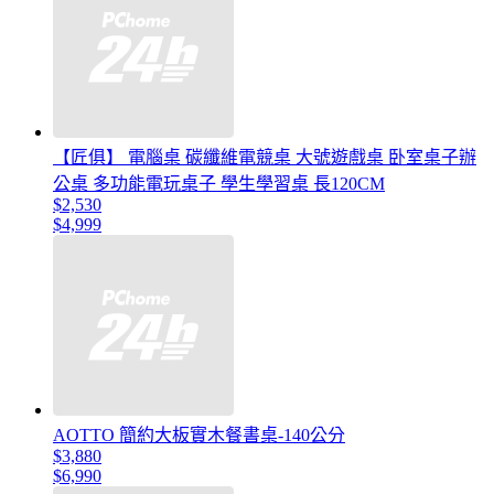
【匠俱】 電腦桌 碳纖維電競桌 大號遊戲桌 卧室桌子辦
公桌 多功能電玩桌子 學生學習桌 長120CM
$2,530
$4,999
AOTTO 簡約大板實木餐書桌-140公分
$3,880
$6,990