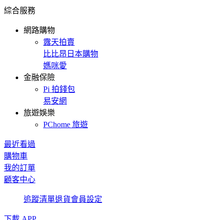
綜合服務
網路購物
露天拍賣
比比昂日本購物
媽咪愛
金融保險
Pi 拍錢包
易安網
旅遊娛樂
PChome 旅遊
最近看過
購物車
我的訂單
顧客中心
追蹤清單
退貨
會員設定
下載 APP