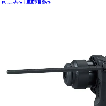
PChome聯名卡
筆筆享最高
6%