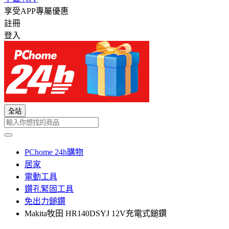
享受APP專屬優惠
註冊
登入
全站
PChome 24h購物
居家
電動工具
鑽孔緊固工具
免出力鎚鑽
Makita牧田 HR140DSYJ 12V充電式鎚鑽