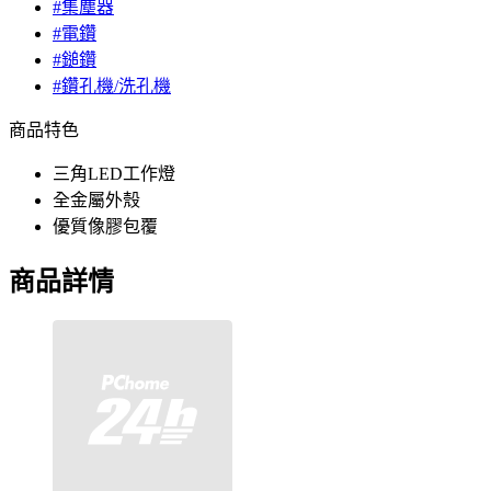
#集塵器
#電鑽
#鎚鑽
#鑽孔機/洗孔機
商品特色
三角LED工作燈
全金屬外殼
優質像膠包覆
商品詳情