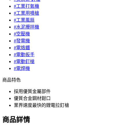
#工業打氣機
#工業用噴槍
#工業風扇
#水泥攪拌機
#空壓機
#發電機
#電烙鐵
#電動扳手
#電動釘槍
#電焊機
商品特色
採用優質金屬部件
優質合金鋼材鉗口
業界速度最快的鋰電拉釘槍
商品詳情