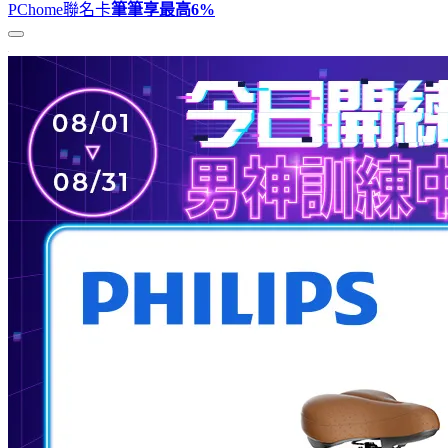
PChome聯名卡
筆筆享最高
6%