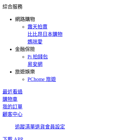
綜合服務
網路購物
露天拍賣
比比昂日本購物
媽咪愛
金融保險
Pi 拍錢包
易安網
旅遊娛樂
PChome 旅遊
最近看過
購物車
我的訂單
顧客中心
追蹤清單
退貨
會員設定
下載 APP