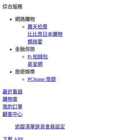
綜合服務
網路購物
露天拍賣
比比昂日本購物
媽咪愛
金融保險
Pi 拍錢包
易安網
旅遊娛樂
PChome 旅遊
最近看過
購物車
我的訂單
顧客中心
追蹤清單
退貨
會員設定
下載 APP