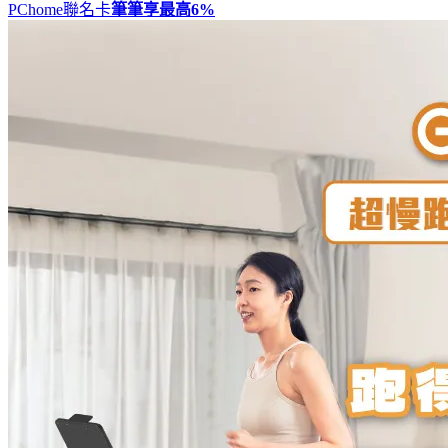
PChome聯名卡
筆筆享最高
6%