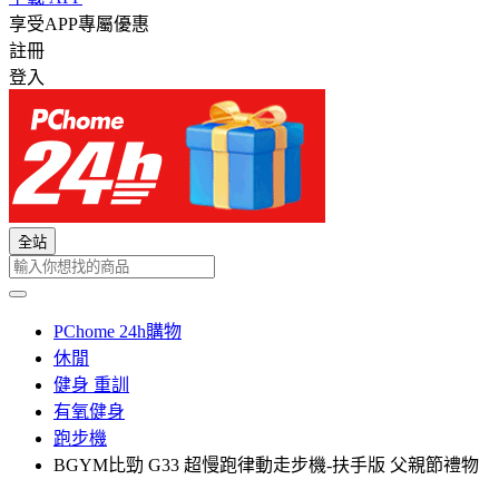
享受APP專屬優惠
註冊
登入
全站
PChome 24h購物
休閒
健身 重訓
有氧健身
跑步機
BGYM比勁 G33 超慢跑律動走步機-扶手版 父親節禮物