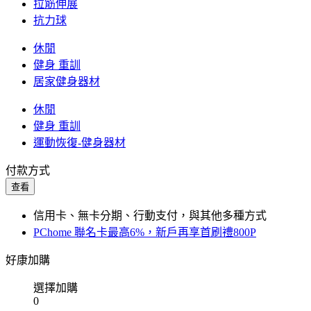
拉筋伸展
抗力球
休閒
健身 重訓
居家健身器材
休閒
健身 重訓
運動恢復-健身器材
付款方式
查看
信用卡、無卡分期、行動支付，與其他多種方式
PChome 聯名卡最高6%，新戶再享首刷禮800P
好康加購
選擇加購
0