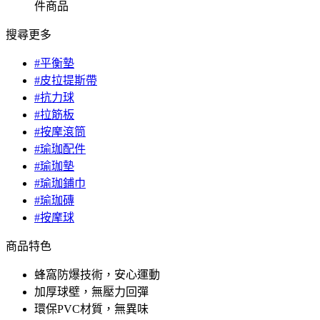
件商品
搜尋更多
#平衡墊
#皮拉提斯帶
#抗力球
#拉筋板
#按摩滾筒
#瑜珈配件
#瑜珈墊
#瑜珈鋪巾
#瑜珈磚
#按摩球
商品特色
蜂窩防爆技術，安心運動
加厚球壁，無壓力回彈
環保PVC材質，無異味