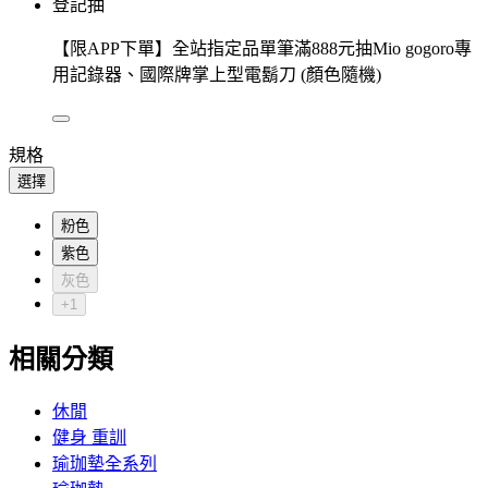
登記抽
【限APP下單】全站指定品單筆滿888元抽Mio gogoro專
用記錄器、國際牌掌上型電鬍刀 (顏色隨機)
規格
選擇
粉色
紫色
灰色
+1
相關分類
休閒
健身 重訓
瑜珈墊全系列