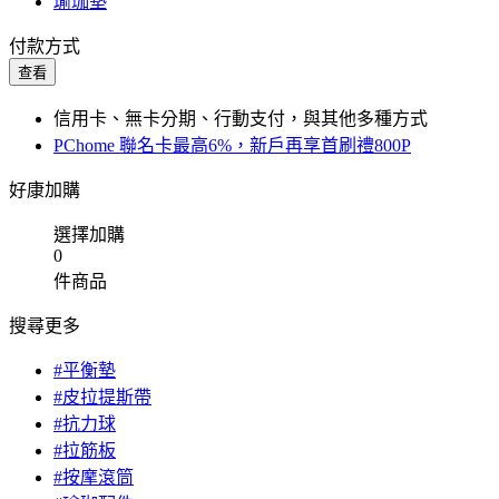
瑜珈墊
付款方式
查看
信用卡、無卡分期、行動支付，與其他多種方式
PChome 聯名卡最高6%，新戶再享首刷禮800P
好康加購
選擇加購
0
件商品
搜尋更多
#平衡墊
#皮拉提斯帶
#抗力球
#拉筋板
#按摩滾筒