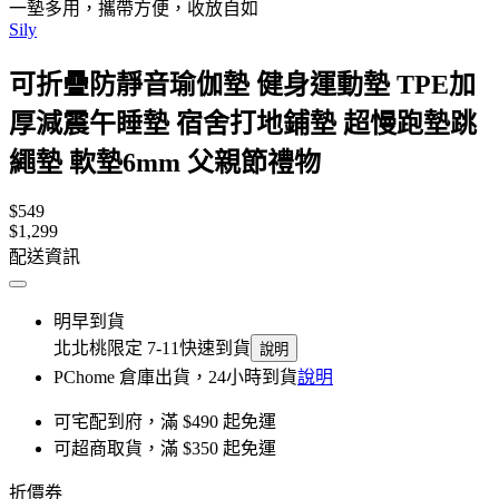
一墊多用，攜帶方便，收放自如
Sily
可折疊防靜音瑜伽墊 健身運動墊 TPE加
厚減震午睡墊 宿舍打地鋪墊 超慢跑墊跳
繩墊 軟墊6mm 父親節禮物
$549
$1,299
配送資訊
明早到貨
北北桃限定 7-11快速到貨
說明
PChome 倉庫出貨，24小時到貨
說明
可宅配到府，滿 $490 起免運
可超商取貨，滿 $350 起免運
折價券