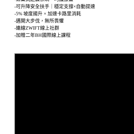
-可升降安全扶手｜穩定支撐×自動提速
-5% 坡度揚升 × 加速卡路里消耗
-邁開大步伐，無所畏懼
-連線ZWIFT線上社群
-加贈二年BH國際線上課程