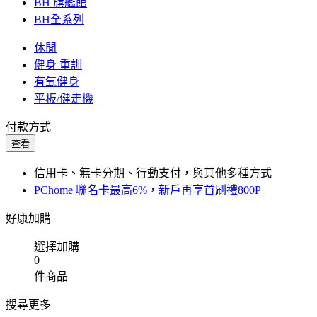
BH 旗艦館
BH全系列
休閒
健身 重訓
有氧健身
平板/健走機
付款方式
查看
信用卡、無卡分期、行動支付，與其他多種方式
PChome 聯名卡最高6%，新戶再享首刷禮800P
好康加購
選擇加購
0
件商品
搜尋更多