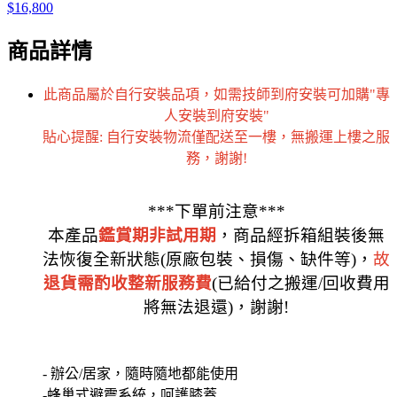
$16,800
商品詳情
此商品屬於自行安裝品項，如需技師到府安裝可加購"專
人安裝到府安裝"
貼心提醒: 自行安裝物流僅配送至一樓，無搬運上樓之服
務，謝謝!
***下單前注意***
本產品
鑑賞期非試用期
，商品經拆箱組裝後無
法恢復全新狀態(原廠包裝、損傷、缺件等)，
故
退貨需酌收整新服務費
(已給付之搬運/回收費用
將無法退還)，謝謝!
- 辦公/居家，隨時隨地都能使用
-蜂巢式避震系統，呵護膝蓋