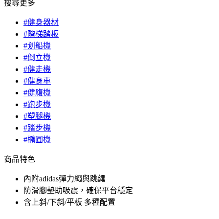
搜尋更多
#健身器材
#階梯踏板
#划船機
#倒立機
#健走機
#健身車
#健腹機
#跑步機
#塑腿機
#踏步機
#橢圓機
商品特色
內附adidas彈力繩與跳繩
防滑腳墊助吸震，確保平台穩定
含上斜/下斜/平板 多種配置