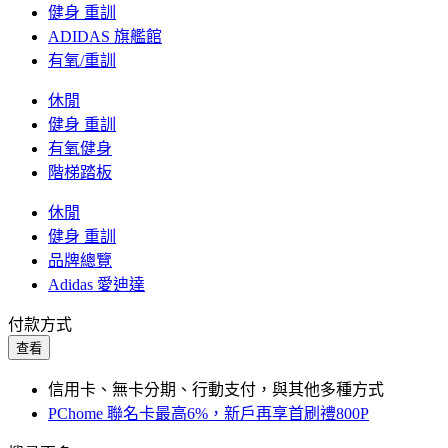
健身 重訓
ADIDAS 旗艦館
有氧/重訓
休閒
健身 重訓
有氧健身
階梯踏板
休閒
健身 重訓
品牌總覽
Adidas 愛迪達
付款方式
查看
信用卡、無卡分期、行動支付，與其他多種方式
PChome 聯名卡最高6%，新戶再享首刷禮800P