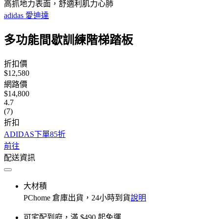
高抓地力表面，舒適利肌力心肺
adidas 愛迪達
多功能間歇訓練階梯踏板
折扣價
$12,580
網路價
$14,800
4.7
(7)
折扣
ADIDAS下單85折
前往
配送資訊
大材積
PChome 倉庫出貨，24小時到貨
說明
可宅配到府，滿 $490 起免運