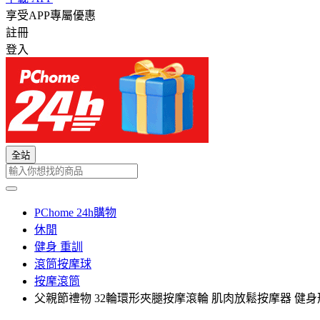
享受APP專屬優惠
註冊
登入
全站
PChome 24h購物
休閒
健身 重訓
滾筒按摩球
按摩滾筒
父親節禮物 32輪環形夾腿按摩滾輪 肌肉放鬆按摩器 健