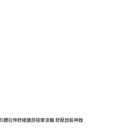
身形體拉伸舒緩腿部按摩滾輪 舒壓放鬆神器