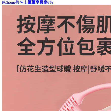
PChome聯名卡
筆筆享最高
6%