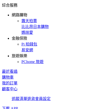
綜合服務
網路購物
露天拍賣
比比昂日本購物
媽咪愛
金融保險
Pi 拍錢包
易安網
旅遊娛樂
PChome 旅遊
最近看過
購物車
我的訂單
顧客中心
追蹤清單
退貨
會員設定
下載 APP