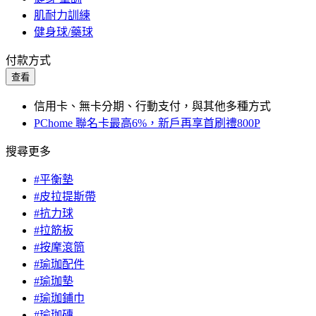
肌耐力訓練
健身球/藥球
付款方式
查看
信用卡、無卡分期、行動支付，與其他多種方式
PChome 聯名卡最高6%，新戶再享首刷禮800P
搜尋更多
#平衡墊
#皮拉提斯帶
#抗力球
#拉筋板
#按摩滾筒
#瑜珈配件
#瑜珈墊
#瑜珈鋪巾
#瑜珈磚