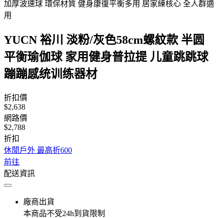
加厚波速球 環保材質 健身康復平衡多用 居家練核心 全人群適
用
YUCN 裕川 淡粉/灰色58cm螺紋款 半圆
平衡瑜伽球 家用健身普拉提 儿童跳跳球
蹦蹦感统训练器材
折扣價
$2,638
網路價
$2,788
折扣
休閒戶外 最高折600
前往
配送資訊
廠商出貨
本商品不受24h到貨限制