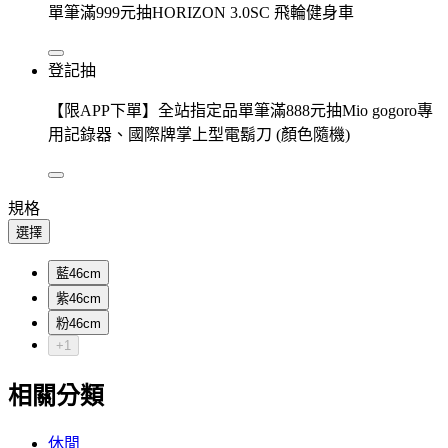
單筆滿999元抽HORIZON 3.0SC 飛輪健身車
登記抽
【限APP下單】全站指定品單筆滿888元抽Mio gogoro專
用記錄器、國際牌掌上型電鬍刀 (顏色隨機)
規格
選擇
藍46cm
紫46cm
粉46cm
+1
相關分類
休閒