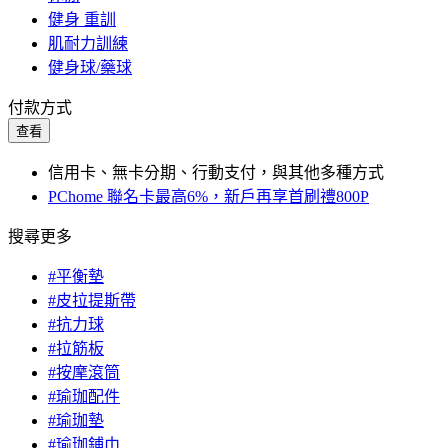
健身 重訓
肌耐力訓練
健身球/藥球
付款方式
查看
信用卡、無卡分期、行動支付，與其他多種方式
PChome 聯名卡最高6%，新戶再享首刷禮800P
搜尋更多
#平衡墊
#皮拉提斯帶
#抗力球
#拉筋板
#按摩滾筒
#瑜珈配件
#瑜珈墊
#瑜珈鋪巾