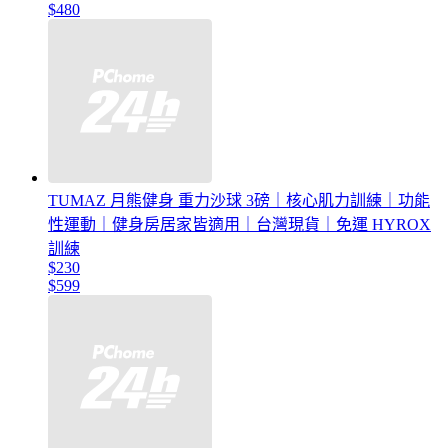
$480
TUMAZ 月熊健身 重力沙球 3磅｜核心肌力訓練｜功能
性運動｜健身房居家皆適用｜台灣現貨｜免運 HYROX
訓練
$230
$599