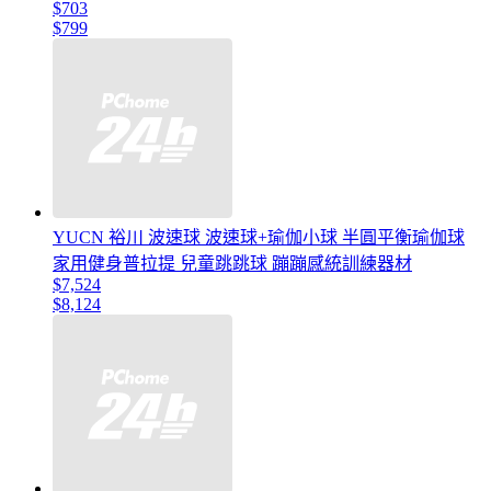
$703
$799
YUCN 裕川 波速球 波速球+瑜伽小球 半圓平衡瑜伽球
家用健身普拉提 兒童跳跳球 蹦蹦感統訓練器材
$7,524
$8,124