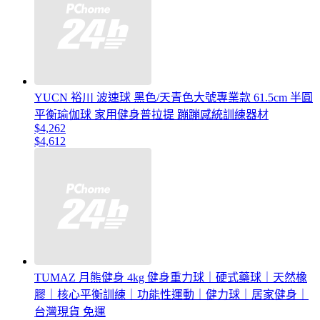
YUCN 裕川 波速球 黑色/天青色大號專業款 61.5cm 半圓
平衡瑜伽球 家用健身普拉提 蹦蹦感統訓練器材
$4,262
$4,612
TUMAZ 月熊健身 4kg 健身重力球｜硬式藥球｜天然橡
膠｜核心平衡訓練｜功能性運動｜健力球｜居家健身｜
台灣現貨 免運