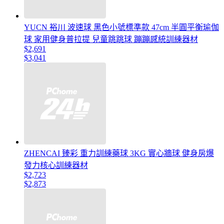
YUCN 裕川 波速球 黑色小號標準款 47cm 半圓平衡瑜伽
球 家用健身普拉提 兒童跳跳球 蹦蹦感統訓練器材
$2,691
$3,041
ZHENCAI 臻彩 重力訓練藥球 3KG 實心牆球 健身房爆
發力核心訓練器材
$2,723
$2,873