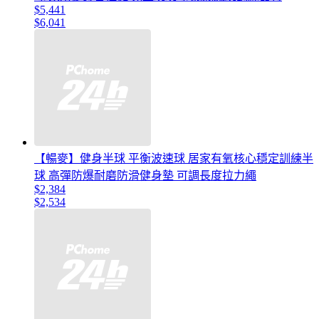
$5,441
$6,041
【暢麥】健身半球 平衡波速球 居家有氧核心穩定訓練半
球 高彈防爆耐磨防滑健身墊 可調長度拉力繩
$2,384
$2,534