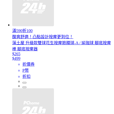
滿590折100
酸爽舒適！凸點設計按摩更到位！
藻土屋 升級款雙球花生按摩筋膜球-A / 瑜珈球 腳底按摩
棒 腳底按摩器
$265
$499
折價券
P幣
折扣