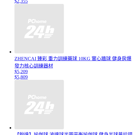
$2,355
ZHENCAI 臻彩 重力訓練藥球 10KG 實心牆球 健身房爆
發力核心訓練器材
$5,209
$5,809
【銳達】瑜伽球 波速球半圓平衡瑜伽球 健身半球普拉提