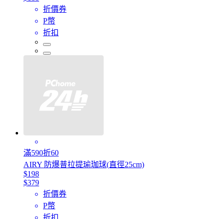
折價券
P幣
折扣
滿590折60
AIRY 防爆普拉提瑜珈球(直徑25cm)
$198
$379
折價券
P幣
折扣