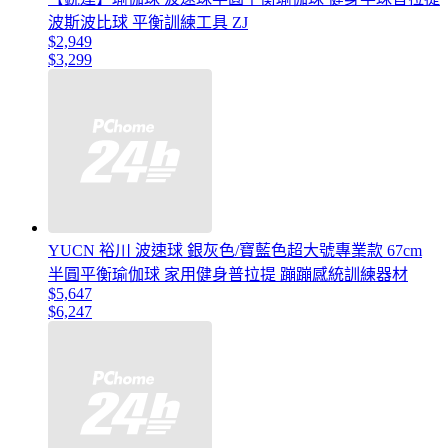
波斯波比球 平衡訓練工具 ZJ
$2,949
$3,299
YUCN 裕川 波速球 銀灰色/寶藍色超大號專業款 67cm
半圓平衡瑜伽球 家用健身普拉提 蹦蹦感統訓練器材
$5,647
$6,247