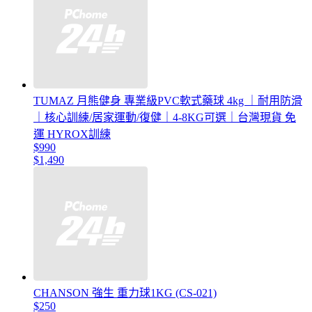
TUMAZ 月熊健身 專業級PVC軟式藥球 4kg ｜耐用防滑
｜核心訓練/居家運動/復健｜4-8KG可選｜台灣現貨 免
運 HYROX訓練
$990
$1,490
CHANSON 強生 重力球1KG (CS-021)
$250