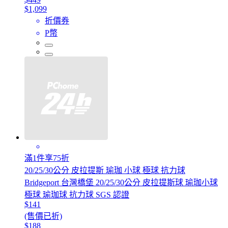
$1,099
折價券
P幣
滿1件享75折
20/25/30公分 皮拉提斯 瑜珈 小球 極球 抗力球
Bridgeport 台灣橋堡 20/25/30公分 皮拉提斯球 瑜珈小球
極球 瑜珈球 抗力球 SGS 認證
$141
(售價已折)
$188