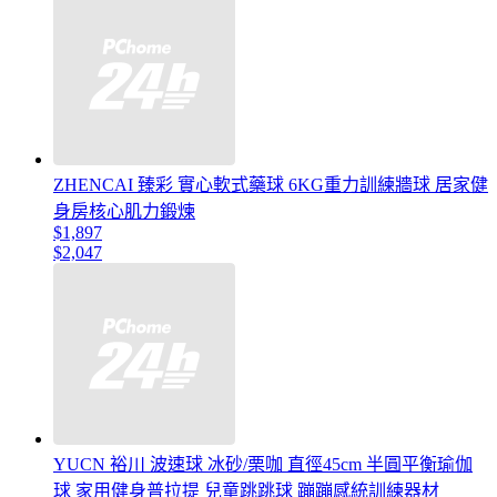
ZHENCAI 臻彩 實心軟式藥球 6KG重力訓練牆球 居家健
身房核心肌力鍛煉
$1,897
$2,047
YUCN 裕川 波速球 冰砂/栗咖 直徑45cm 半圓平衡瑜伽
球 家用健身普拉提 兒童跳跳球 蹦蹦感統訓練器材