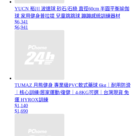
YUCN 裕川 波速球 砂石/石綠 直徑60cm 半圓平衡瑜伽
球 家用健身普拉提 兒童跳跳球 蹦蹦感統訓練器材
$6,341
$6,941
TUMAZ 月熊健身 專業級PVC軟式藥球 6kg｜耐用防滑
｜核心訓練/居家運動/復健｜4-8KG可選｜台灣現貨 免
運 HYROX訓練
$1,140
$1,690