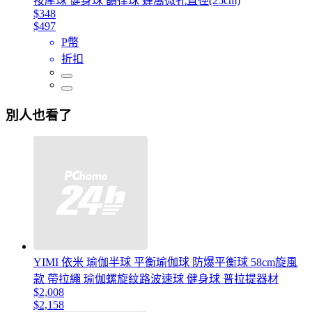
按摩球 健身球 韻律球 蜂窩微孔直徑(25cm)
$348
$497
P幣
折扣
別人也看了
YIMI 依米 瑜伽半球 平衡瑜伽球 防爆平衡球 58cm旋風
款 帶拉繩 瑜伽螺旋紋路波速球 健身球 普拉提器材
$2,008
$2,158