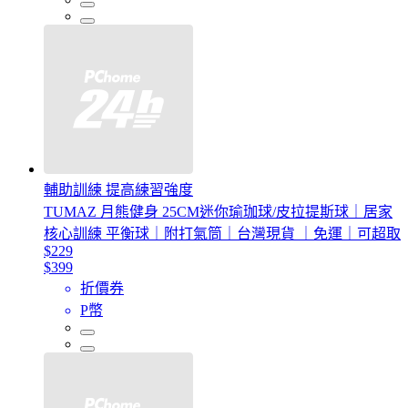
輔助訓練 提高練習強度
TUMAZ 月熊健身 25CM迷你瑜珈球/皮拉提斯球｜居家
核心訓練 平衡球｜附打氣筒｜台灣現貨 ｜免運｜可超取
$229
$399
折價券
P幣