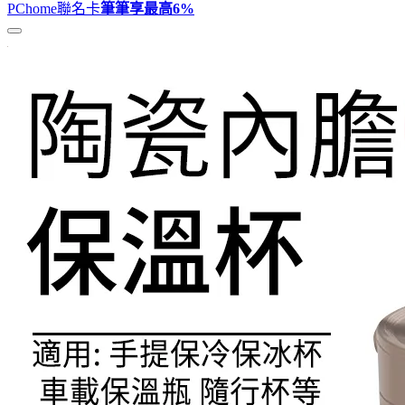
PChome聯名卡
筆筆享最高
6%