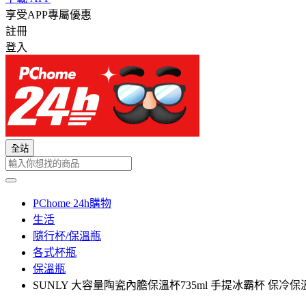
享受APP專屬優惠
註冊
登入
全站
PChome 24h購物
生活
隨行杯/保溫瓶
各式杯瓶
保溫瓶
SUNLY 大容量陶瓷內膽保溫杯735ml 手提冰霸杯 保冷