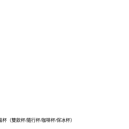
保溫杯（雙飲杯/隨行杯/咖啡杯/保冰杯）