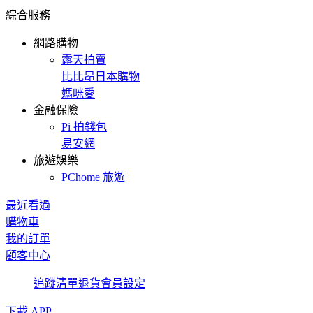
綜合服務
網路購物
露天拍賣
比比昂日本購物
媽咪愛
金融保險
Pi 拍錢包
易安網
旅遊娛樂
PChome 旅遊
最近看過
購物車
我的訂單
顧客中心
追蹤清單
退貨
會員設定
下載 APP