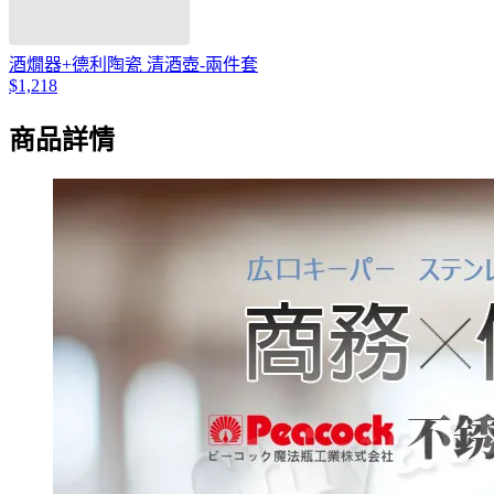
酒燗器+德利陶瓷 清酒壺-兩件套
$1,218
商品詳情