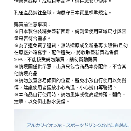
情懷有態度，成就百年品牌，值得您安心使用。
孔雀產品銷往全球，均嚴守日本質量標準規定。
購買前注意事項：
※日本製包裝精美整新困難，請測量使用區域尺寸與容
量是否符合需求。
※為了避免買了退貨，無法還原成全新品再次販售(且勿
在原廠外箱寫字、配件遺失)，將收取整新費為售價
50%，不能接受請勿購買，請勿衝動購買
※情境圖僅供示意，出貨只包含商品本身配件，不含其
他情境商品
※請勿放置容易傾倒的位置，避免小孩自行使用以免燙
傷，建議使用者擺放小心高溫、小心燙口等警語。
※本商品自行使用時，請勿重摔或從高處掉落、翻倒、
撞擊，以免倒出熱水燙傷。