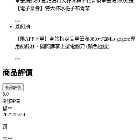
單筆滿$350 登記送特大杯冰梔子花青茶單筆滿350元送
【電子票券】特大杯冰梔子花青茶
登記抽
【限APP下單】全站指定品單筆滿888元抽Mio gogoro專
用記錄器、國際牌掌上型電鬍刀 (顏色隨機)
商品評價
全部評價
5.0
6則評價
楊**
2025/05/20
讚
莊**