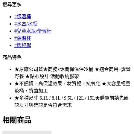
搜尋更多
#保溫桶
#水壺/水瓶
#兒童水瓶/學習杯
#保溫杯
#悶燒罐
商品特色
★原廠公司貨★商務x休閒保溫保冷桶 ★適合商用+露營
野餐 ★貼心設計 活動收納腳架
★不鏽鋼，高保溫效果，材質輕，抗氧化 ★大容量輕量
茶桶，抗菌加工
★多種尺寸 6.1L / 8.1L / 9.5L / 12L / 15L★購買前請先確
認尺寸與確認是否符合需求
相關商品