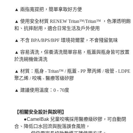
▲ 兩指寬提把，簡單拿取好方便
▲ 使用安全材質
RENEW Tritan™/Tritan™
，色澤透明飽
和、抗摔耐用，適合日常生活及戶外使用
▲ 不含
BPA/BPS/BPF
環境荷爾蒙，不會殘留氣味
▲ 容易清洗，保養清洗簡單容易，瓶蓋與瓶身皆可放置
於洗碗機做清洗
▲ 材質：瓶身
- Tritan™ /
瓶蓋
- PP
聚丙烯
/
吸管
- LDPE
聚乙烯
/
咬嘴
-
醫療等級矽膠
▲ 建議使用溫度：
0 - 70
度
【相關安全設計與說明】
●
CamelBak
兒童咬嘴採用醫療級矽膠，可自動閉
合、降低口水回流與脫落誤食風險，