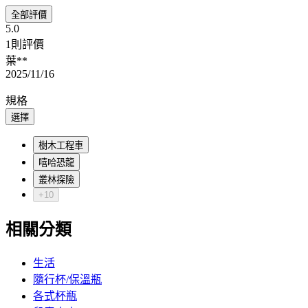
全部評價
5.0
1則評價
葉**
2025/11/16
規格
選擇
樹木工程車
嘻哈恐龍
叢林探險
+10
相關分類
生活
隨行杯/保溫瓶
各式杯瓶