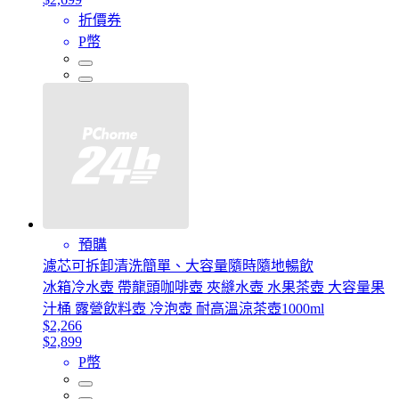
折價券
P幣
預購
濾芯可拆卸清洗簡單、大容量隨時隨地暢飲
冰箱冷水壺 帶龍頭咖啡壺 夾縫水壺 水果茶壺 大容量果
汁桶 露營飲料壺 冷泡壺 耐高溫涼茶壺1000ml
$2,266
$2,899
P幣