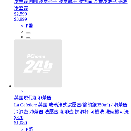
冷萃壺 咖啡冷萃杯子 冷萃瓶子 冷泡壺 茶葉冷泡瓶 過濾
冷翠壺
$2,599
$3,999
P幣
英國現代咖啡茶器
La Cafetiere 英國 玻璃法式濾壓壺(簡約銀350ml) / 泡茶器
冷泡壺 沖茶器 法壓壺 咖啡壺 奶泡杯 可機洗 洗碗機可洗
$870
$1,080
P幣