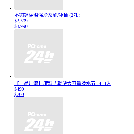
不鏽鋼保溫保冷茶桶/冰桶 (27L)
$2,599
$3,990
【一品川流】旋鈕式輕便大容量冷水壺-5L-1入
$490
$700