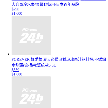
大容量冷水壺/露營野餐用/日本百年品牌
$790
$1,000
FOREVER 鋒愛華 夏天必備派對玻璃果汁飲料桶/不銹鋼
水龍頭(含桶架)豎紋款5.5L
$559
$1,080