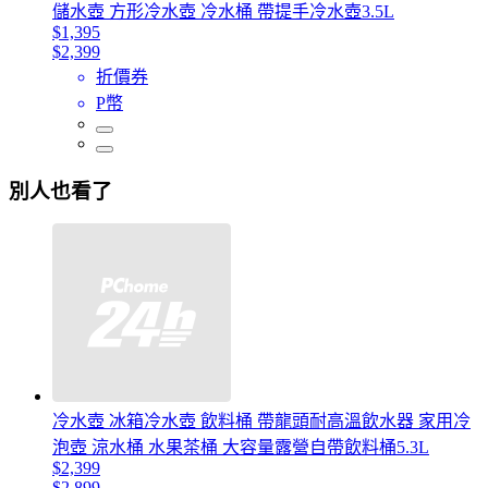
儲水壺 方形冷水壺 冷水桶 帶提手冷水壺3.5L
$1,395
$2,399
折價券
P幣
別人也看了
冷水壺 冰箱冷水壺 飲料桶 帶龍頭耐高溫飲水器 家用冷
泡壺 涼水桶 水果茶桶 大容量露營自帶飲料桶5.3L
$2,399
$2,899