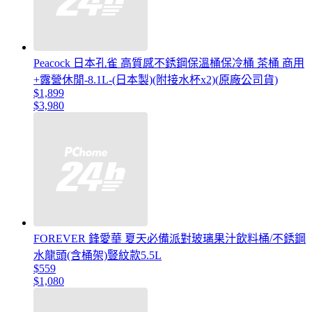
Peacock 日本孔雀 高質感不銹鋼保溫桶保冷桶 茶桶 商用
+露營休閒-8.1L-(日本製)(附接水杯x2)(原廠公司貨)
$1,899
$3,980
FOREVER 鋒愛華 夏天必備派對玻璃果汁飲料桶/不銹鋼
水龍頭(含桶架)豎紋款5.5L
$559
$1,080