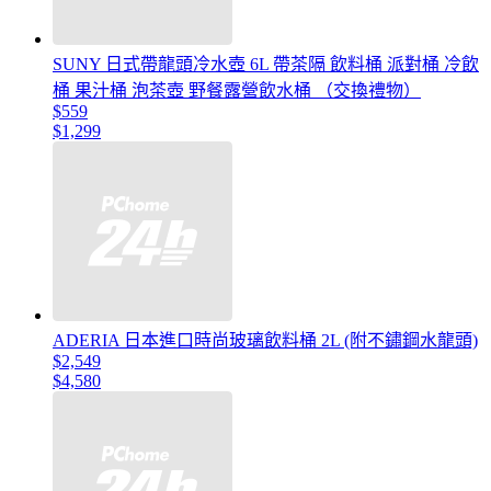
SUNY 日式帶龍頭冷水壺 6L 帶茶隔 飲料桶 派對桶 冷飲
桶 果汁桶 泡茶壺 野餐露營飲水桶 （交換禮物）
$559
$1,299
ADERIA 日本進口時尚玻璃飲料桶 2L (附不鏽鋼水龍頭)
$2,549
$4,580