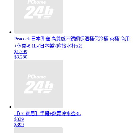
Peacock 日本孔雀 高質感不銹鋼保溫桶保冷桶 茶桶 商用
+休閒-6.1L-(日本製)(附接水杯x2)
$1,799
$3,280
【CC家居】手提+龍頭冷水壺3L
$339
$399