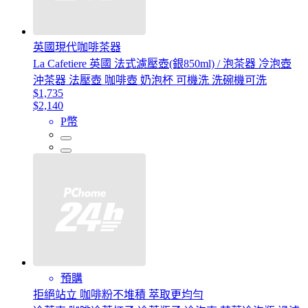
英國現代咖啡茶器
La Cafetiere 英國 法式濾壓壺(銀850ml) / 泡茶器 冷泡壺
沖茶器 法壓壺 咖啡壺 奶泡杯 可機洗 洗碗機可洗
$1,735
$2,140
P幣
預購
拒絕站立 咖啡粉不堆積 萃取更均勻