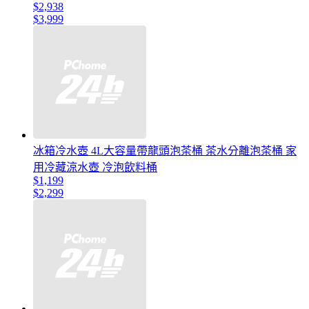
$2,938
$3,999
冰箱冷水壺 4L大容量帶龍頭泡茶桶 茶水分離泡茶桶 家
用冷藏涼水壺 冷泡飲料桶
$1,199
$2,299