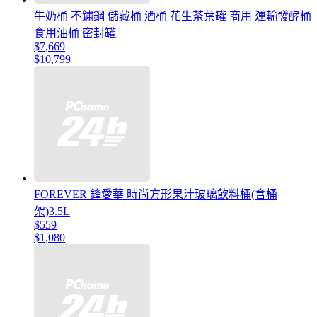
牛奶桶 不鏽鋼 儲藏桶 酒桶 花生茶葉罐 商用 運輸發酵桶
食用油桶 密封罐
$7,669
$10,799
FOREVER 鋒愛華 時尚方形果汁玻璃飲料桶(含桶
架)3.5L
$559
$1,080