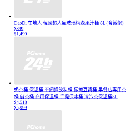
DaoDi 在地人 韓國超人氣玻璃梅森果汁桶 8L (含鐵架)
$899
$1,499
奶茶桶 保溫桶 不鏽鋼飲料桶 擺攤豆漿桶 早餐店專用茶
桶 儲茶桶 商用保溫桶 手提保冰桶 冷泡茶保溫桶8L
$4,518
$5,999