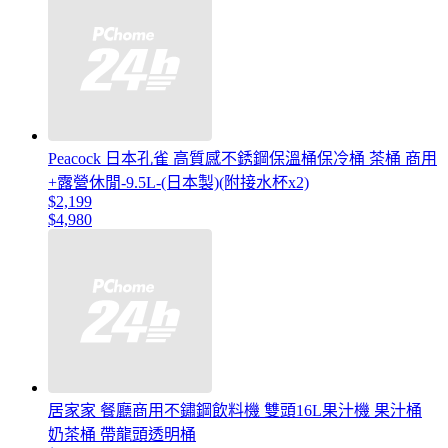
Peacock 日本孔雀 高質感不銹鋼保溫桶保冷桶 茶桶 商用
+露營休閒-9.5L-(日本製)(附接水杯x2)
$2,199
$4,980
居家家 餐廳商用不鏽鋼飲料機 雙頭16L果汁機 果汁桶
奶茶桶 帶龍頭透明桶