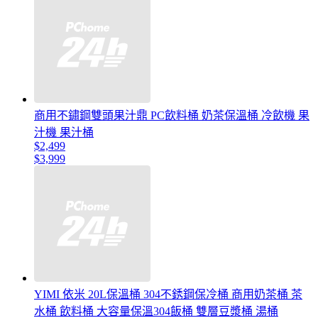
商用不鏽鋼雙頭果汁鼎 PC飲料桶 奶茶保溫桶 冷飲機 果
汁機 果汁桶
$2,499
$3,999
YIMI 依米 20L保溫桶 304不銹鋼保冷桶 商用奶茶桶 茶
水桶 飲料桶 大容量保溫304飯桶 雙層豆漿桶 湯桶