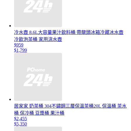
冷水壺 8.6L大容量果汁飲料桶 帶龍頭冰箱冷藏冰水壺
冷飲泡茶桶 家用涼水壺
$959
$1,799
居家家 奶茶桶 304不鏽鋼三層保溫茶桶20L 保溫桶 茶水
桶 保冷桶 豆漿桶 果汁桶
$2,455
$5,350