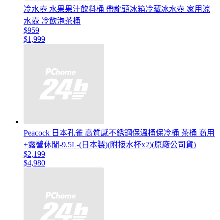
冷水壺 水果果汁飲料桶 帶龍頭冰箱冷藏冰水壺 家用涼
水壺 冷飲泡茶桶
$959
$1,999
Peacock 日本孔雀 高質感不銹鋼保溫桶保冷桶 茶桶 商用
+露營休閒-9.5L-(日本製)(附接水杯x2)(原廠公司貨)
$2,199
$4,980