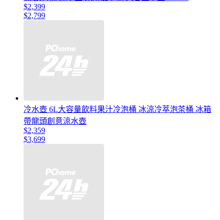
$2,399
$2,799
冷水壺 6L大容量飲料果汁冷泡桶 冰涼冷萃泡茶桶 冰箱
帶龍頭創意涼水壺
$2,359
$3,699