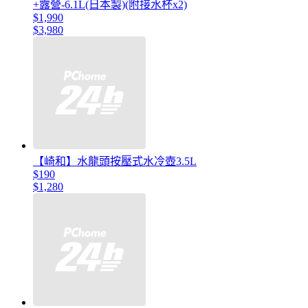
+露營-6.1L(日本製)(附接水杯x2)
$1,990
$3,980
【崎和】水龍頭按壓式水冷壺3.5L
$190
$1,280