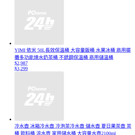
YIMI 依米 50L長效保溫桶 大容量飯桶 水果冰桶 商用擺
攤多功能燒水奶茶桶 不銹鋼保溫桶 商用儲溫桶
$2,987
$3,299
冷水壺 冰箱冷水壺 冷泡茶冷水壺 儲水壺 夏日果茶壺 茶
桶 飲料桶 涼水壺 家用儲水桶 大容量水壺2100ml