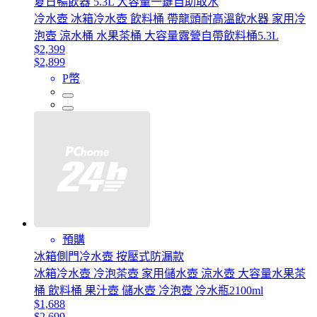
夏日暢飲器 5.3L 大容量一鍵自助取水
冷水壺 冰箱冷水壺 飲料桶 帶龍頭耐高溫飲水器 家用冷
泡壺 涼水桶 水果茶桶 大容量露營自帶飲料桶5.3L
$2,399
$2,899
P幣
預購
冰箱側門冷水壺 按壓式防漏款
冰箱冷水壺 冷泡茶壺 家用儲水壺 涼水壺 大容量水果茶
桶 飲料桶 果汁壺 儲水壺 冷泡壺 冷水瓶2100ml
$1,688
$2,699