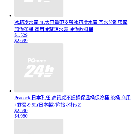
冰箱冷水壺 4L大容量帶支架冰箱冷水壺 茶水分離帶龍
頭泡茶桶 家用冷藏涼水壺 冷泡飲料桶
$1,529
$2,699
Peacock 日本孔雀 高質感不鏽鋼保溫桶保冷桶 茶桶 商用
+露營-9.5L(日本製)(附接水杯x2)
$2,590
$4,980