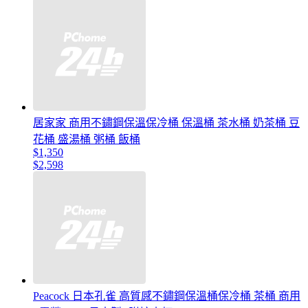
居家家 商用不鏽鋼保溫保冷桶 保溫桶 茶水桶 奶茶桶 豆
花桶 盛湯桶 粥桶 飯桶
$1,350
$2,598
Peacock 日本孔雀 高質感不鏽鋼保溫桶保冷桶 茶桶 商用