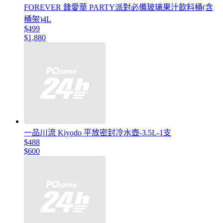
FOREVER 鋒愛華 PARTY派對必備玻璃果汁飲料桶(含
桶架)4L
$499
$1,880
一品川流 Kiyodo 平放密封冷水壺-3.5L-1支
$488
$600