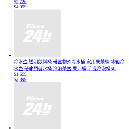
$2,726
$4,099
冷水壺 透明飲料桶 帶置物架冷水桶 家用果茶桶 冰箱冷
水壺 帶龍頭儲水桶 冷泡茶壺 果汁桶 手提冷泡桶5L
$1,655
$2,899