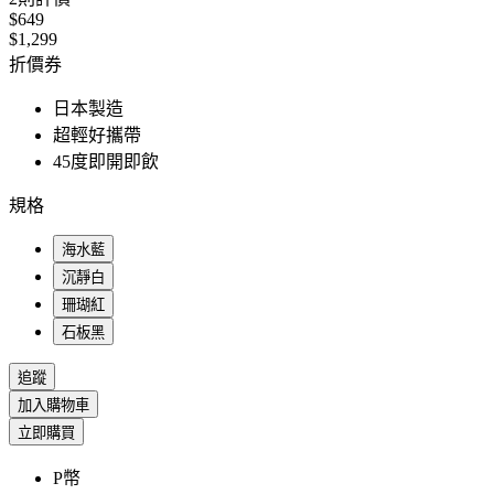
$649
$1,299
折價券
日本製造
超輕好攜帶
45度即開即飲
規格
海水藍
沉靜白
珊瑚紅
石板黑
追蹤
加入購物車
立即購買
P幣