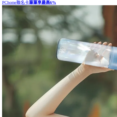
PChome聯名卡
筆筆享最高
6%