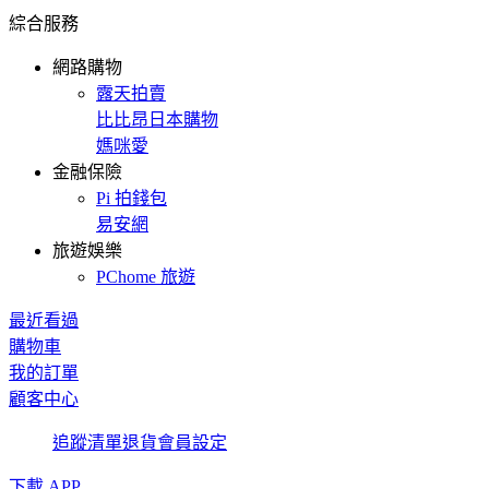
綜合服務
網路購物
露天拍賣
比比昂日本購物
媽咪愛
金融保險
Pi 拍錢包
易安網
旅遊娛樂
PChome 旅遊
最近看過
購物車
我的訂單
顧客中心
追蹤清單
退貨
會員設定
下載 APP