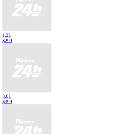
1.2L
$299
3.0L
$399