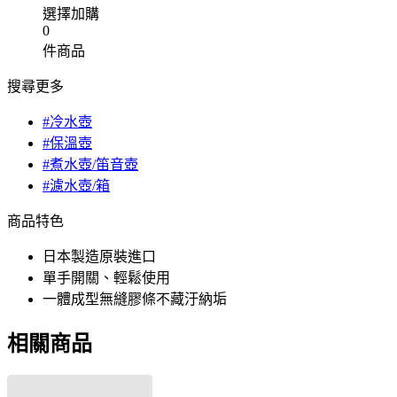
選擇加購
0
件商品
搜尋更多
#冷水壺
#保溫壺
#煮水壺/笛音壺
#濾水壺/箱
商品特色
日本製造原裝進口
單手開關、輕鬆使用
一體成型無縫膠條不藏汙納垢
相關商品