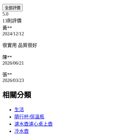
全部評價
5.0
13則評價
黃**
2024/12/12
很實用 品質很好
陳**
2026/06/21
張**
2026/03/23
相關分類
生活
隨行杯/保溫瓶
濾水壺濾心桌上壺
冷水壺