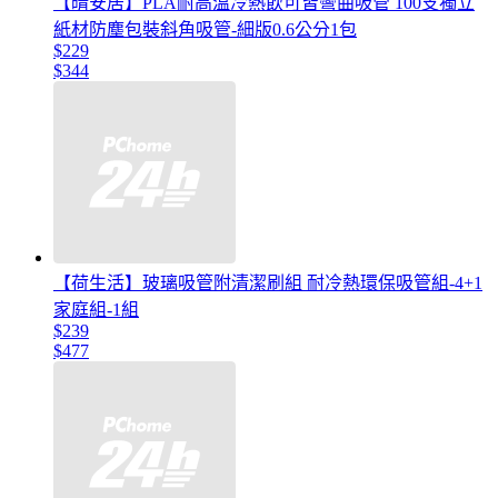
【晴安居】PLA耐高溫冷熱飲可皆彎曲吸管 100支獨立
紙材防塵包裝斜角吸管-細版0.6公分1包
$229
$344
【荷生活】玻璃吸管附清潔刷組 耐冷熱環保吸管組-4+1
家庭組-1組
$239
$477