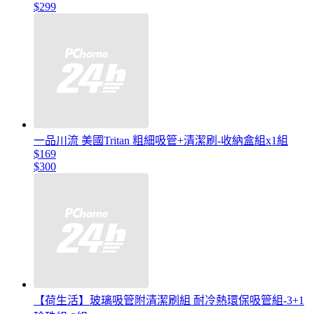
$299
一品川流 美國Tritan 粗細吸管+清潔刷-收納盒組x1組
$169
$300
【荷生活】玻璃吸管附清潔刷組 耐冷熱環保吸管組-3+1