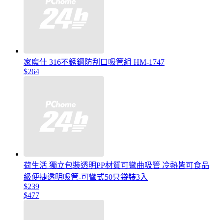
家魔仕 316不銹鋼防刮口吸管組 HM-1747
$264
荷生活 獨立包裝透明PP材質可彎曲吸管 冷熱皆可食品
級便捷透明吸管-可彎式50只袋裝3入
$239
$477