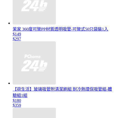
茉家 360度可彎PP材質透明吸管-可彎式50只袋裝1入
$149
$297
【荷生活】玻璃吸管附清潔刷組 耐冷熱環保吸管組-體
驗組1組
$180
$359