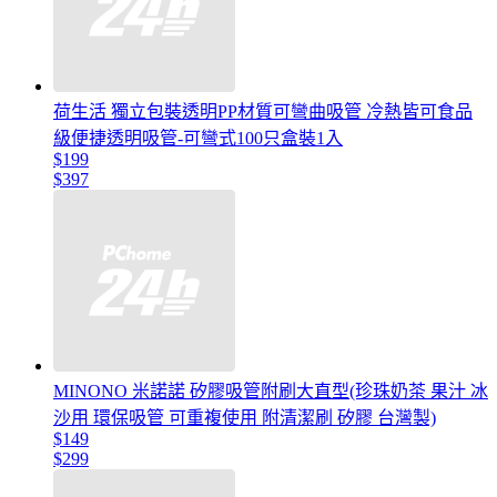
荷生活 獨立包裝透明PP材質可彎曲吸管 冷熱皆可食品
級便捷透明吸管-可彎式100只盒裝1入
$199
$397
MINONO 米諾諾 矽膠吸管附刷大直型(珍珠奶茶 果汁 冰
沙用 環保吸管 可重複使用 附清潔刷 矽膠 台灣製)
$149
$299