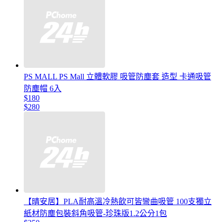
PS MALL PS Mall 立體軟膠 吸管防塵套 造型 卡通吸管
防塵帽 6入
$180
$280
【晴安居】PLA耐高溫冷熱飲可皆彎曲吸管 100支獨立
紙材防塵包裝斜角吸管-珍珠版1.2公分1包