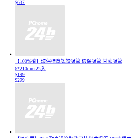
$637
【100%植】環保標章認證吸管 環保吸管 甘蔗吸管
6*210mm 25入
$199
$299