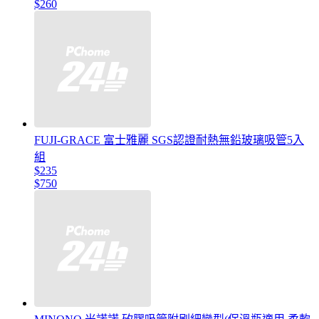
$260
FUJI-GRACE 富士雅麗 SGS認證耐熱無鉛玻璃吸管5入
組
$235
$750