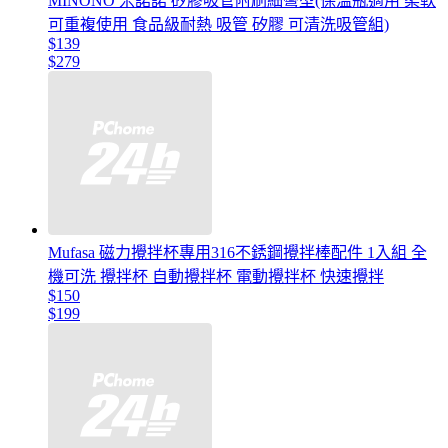
MINONO 米諾諾 矽膠吸管附刷細彎型(保溫瓶適用 柔軟
可重複使用 食品級耐熱 吸管 矽膠 可清洗吸管組)
$139
$279
Mufasa 磁力攪拌杯專用316不銹鋼攪拌棒配件 1入組 全
機可洗 攪拌杯 自動攪拌杯 電動攪拌杯 快速攪拌
$150
$199