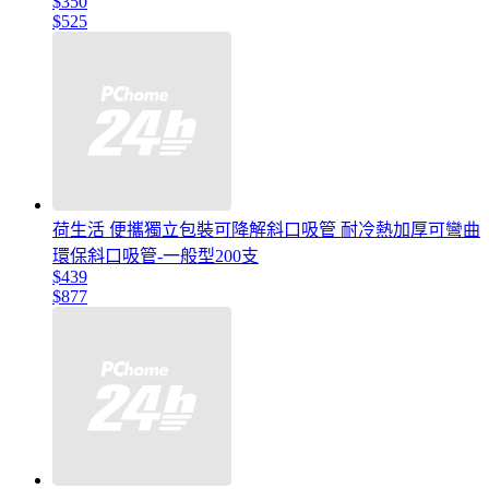
$350
$525
荷生活 便攜獨立包裝可降解斜口吸管 耐冷熱加厚可彎曲
環保斜口吸管-一般型200支
$439
$877