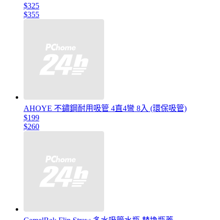
$325
$355
AHOYE 不鏽鋼耐用吸管 4直4彎 8入 (環保吸管)
$199
$260