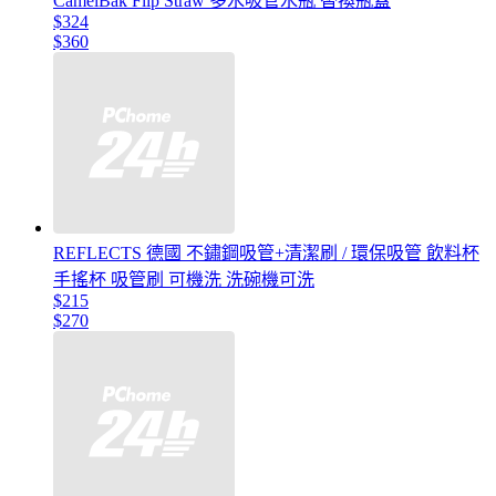
CamelBak Flip Straw 多水吸管水瓶 替換瓶蓋
$324
$360
REFLECTS 德國 不鏽鋼吸管+清潔刷 / 環保吸管 飲料杯
手搖杯 吸管刷 可機洗 洗碗機可洗
$215
$270