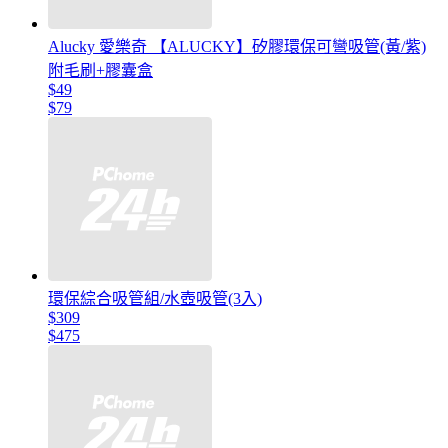
Alucky 愛樂奇 【ALUCKY】矽膠環保可彎吸管(黃/紫)
附毛刷+膠囊盒
$49
$79
環保綜合吸管組/水壺吸管(3入)
$309
$475