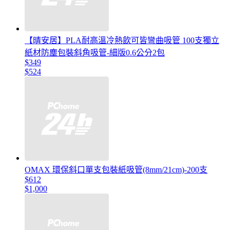
【晴安居】PLA耐高溫冷熱飲可皆彎曲吸管 100支獨立
紙材防塵包裝斜角吸管-細版0.6公分2包
$349
$524
OMAX 環保斜口單支包裝紙吸管(8mm/21cm)-200支
$612
$1,000