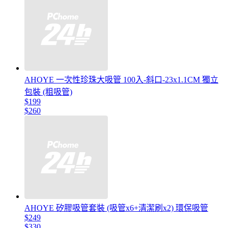
AHOYE 一次性珍珠大吸管 100入-斜口-23x1.1CM 獨立
包裝 (粗吸管)
$199
$260
AHOYE 矽膠吸管套裝 (吸管x6+清潔刷x2) 環保吸管
$249
$330