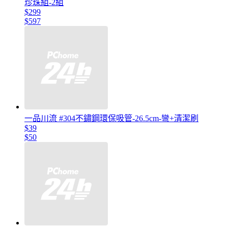
珍珠組-2組
$299
$597
一品川流 #304不鏽鋼環保吸管-26.5cm-彎+清潔刷
$39
$50