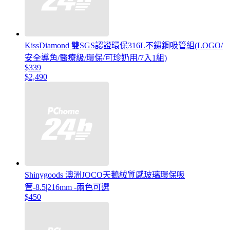
KissDiamond 雙SGS認證環保316L不鏽鋼吸管組(LOGO/
安全導角/醫療級/環保/可珍奶用/7入1組)
$339
$2,490
Shinygoods 澳洲JOCO天鵝絨質感玻璃環保吸
管-8.5|216mm -兩色可選
$450