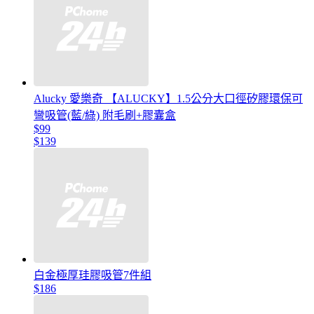
Alucky 愛樂奇 【ALUCKY】1.5公分大口徑矽膠環保可
彎吸管(藍/綠) 附毛刷+膠囊盒
$99
$139
白金極厚珪膠吸管7件組
$186