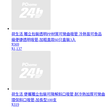
荷生活 獨立包裝透明PP材質可彎曲吸管 冷熱皆可食品
級便捷透明吸管-加粗直款60只盒裝3入
$569
$1,137
荷生活 便攜獨立包裝可降解斜口吸管 耐冷熱加厚可彎曲
環保斜口吸管-加長型100支
$319