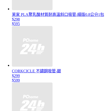
茉家 PLA聚乳酸材質耐高溫斜口吸管-細版0.8公分1包
$298
$595
CORKCICLE 不鏽鋼吸管-銀
$299
$599