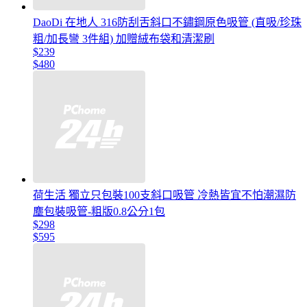
DaoDi 在地人 316防刮舌斜口不鏽鋼原色吸管 (直吸/珍珠
粗/加長彎 3件組) 加贈絨布袋和清潔刷
$239
$480
荷生活 獨立只包裝100支斜口吸管 冷熱皆宜不怕潮濕防
塵包裝吸管-粗版0.8公分1包
$298
$595