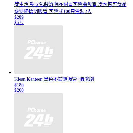
荷生活 獨立包裝透明PP材質可彎曲吸管 冷熱皆可食品
級便捷透明吸管-可彎式100只盒裝2入
$289
$577
Klean Kanteen 黑色不鏽鋼吸管+清潔刷
$188
$200