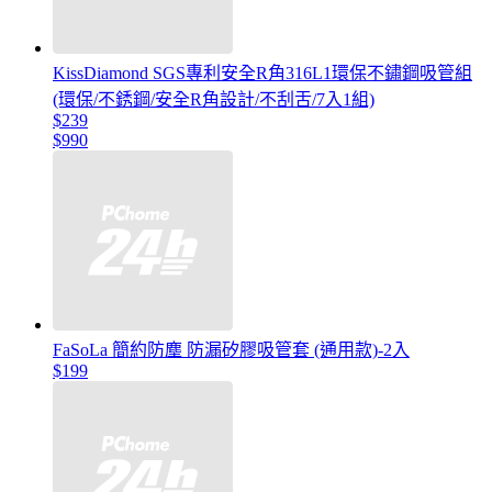
KissDiamond SGS專利安全R角316L1環保不鏽鋼吸管組
(環保/不銹鋼/安全R角設計/不刮舌/7入1組)
$239
$990
FaSoLa 簡約防塵 防漏矽膠吸管套 (通用款)-2入
$199