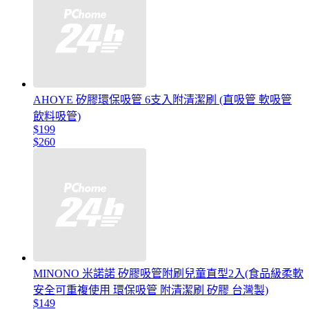
AHOYE 矽膠環保吸管 6支入附清潔刷 (直吸管 軟吸管
飲料吸管)
$199
$260
MINONO 米諾諾 矽膠吸管附刷兒童直型2入(食品級柔軟
安全可重複使用 環保吸管 附清潔刷 矽膠 台灣製)
$149