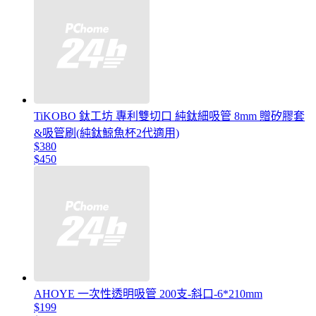
TiKOBO 鈦工坊 專利雙切口 純鈦細吸管 8mm 贈矽膠套
&吸管刷(純鈦鯨魚杯2代適用)
$380
$450
AHOYE 一次性透明吸管 200支-斜口-6*210mm
$199