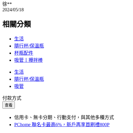
徐**
2024/05/18
相關分類
生活
隨行杯/保溫瓶
杯瓶配件
吸管丨攪拌棒
生活
隨行杯/保溫瓶
吸管
付款方式
查看
信用卡、無卡分期、行動支付，與其他多種方式
PChome 聯名卡最高6%，新戶再享首刷禮800P