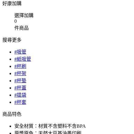
好康加購
選擇加購
0
件商品
搜尋更多
#吸管
#紙吸管
#杯刷
#杯架
#杯墊
#杯蓋
#提袋
#杯套
商品特色
安全材質：材質不含塑料不含BPA
原漿原色：天然大豆基油墨印刷