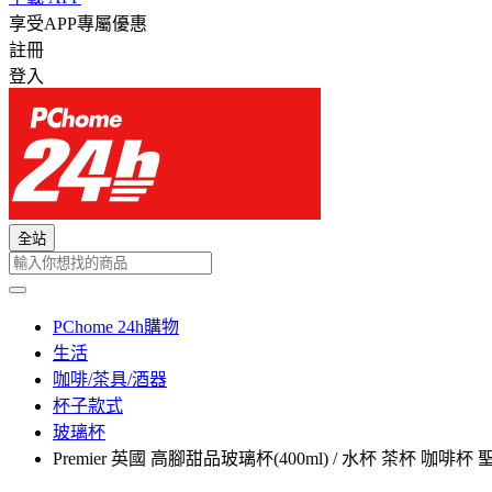
享受APP專屬優惠
註冊
登入
全站
PChome 24h購物
生活
咖啡/茶具/酒器
杯子款式
玻璃杯
Premier 英國 高腳甜品玻璃杯(400ml) / 水杯 茶杯 咖啡杯