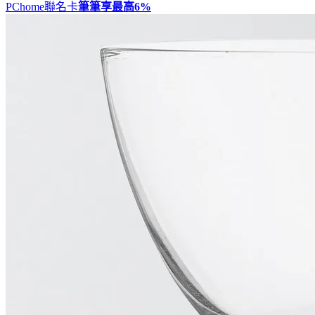
PChome聯名卡
筆筆享最高
6%