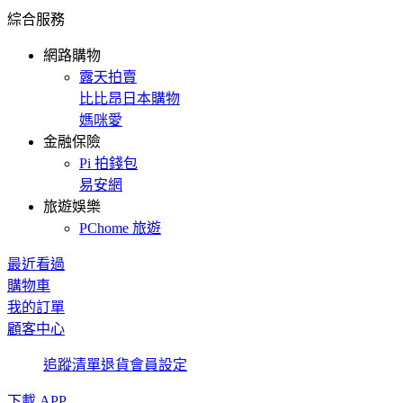
綜合服務
網路購物
露天拍賣
比比昂日本購物
媽咪愛
金融保險
Pi 拍錢包
易安網
旅遊娛樂
PChome 旅遊
最近看過
購物車
我的訂單
顧客中心
追蹤清單
退貨
會員設定
下載 APP