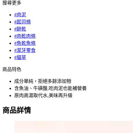
搜尋更多
#肉泥
#起司條
#餅乾
#肉乾肉條
#魚乾魚條
#潔牙零食
#貓草
商品特色
成分單純，拒絕多餘添加物
含魚油、牛磺酸,吃肉泥也能補營養
原肉高湯取代水,美味再升級
商品詳情