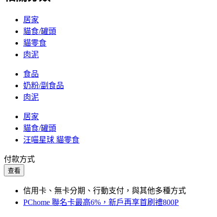
居家
貓食/罐頭
貓零食
肉泥
食品
奶粉/副食品
肉泥
居家
貓食/罐頭
汪喵星球 貓零食
付款方式
查看
信用卡、無卡分期、行動支付，與其他多種方式
PChome 聯名卡最高6%，新戶再享首刷禮800P