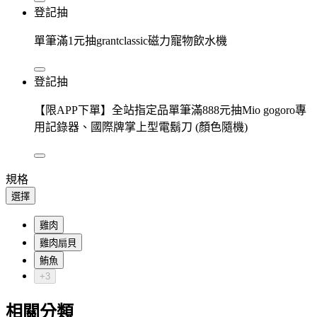
登記抽
單筆滿1元抽grantclassic磁力寵物飲水機
登記抽
【限APP下單】全站指定品單筆滿888元抽Mio gogoro專
用記錄器、國際牌掌上型電鬍刀 (顏色隨機)
規格
選擇
雞肉
雞肉扇貝
鮪魚
+3
相關分類