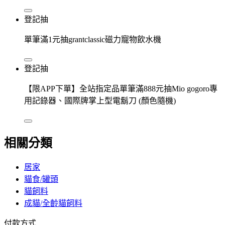
登記抽
單筆滿1元抽grantclassic磁力寵物飲水機
登記抽
【限APP下單】全站指定品單筆滿888元抽Mio gogoro專
用記錄器、國際牌掌上型電鬍刀 (顏色隨機)
相關分類
居家
貓食/罐頭
貓飼料
成貓/全齡貓飼料
付款方式