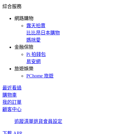
綜合服務
網路購物
露天拍賣
比比昂日本購物
媽咪愛
金融保險
Pi 拍錢包
易安網
旅遊娛樂
PChome 旅遊
最近看過
購物車
我的訂單
顧客中心
追蹤清單
退貨
會員設定
下載 APP