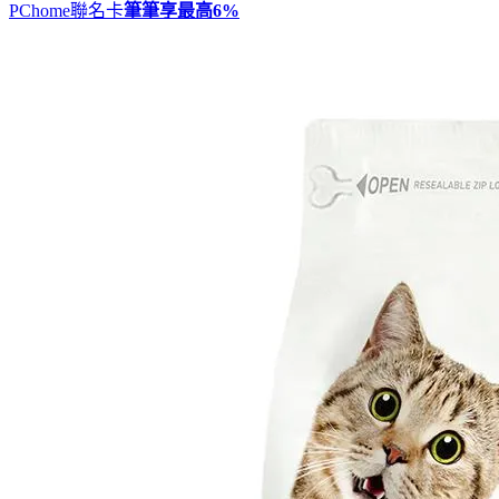
PChome聯名卡
筆筆享最高
6%