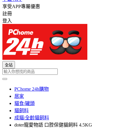
享受APP專屬優惠
註冊
登入
全站
PChome 24h購物
居家
貓食/罐頭
貓飼料
成貓/全齡貓飼料
doter寵愛物語 口腔保健貓飼料 4.5KG