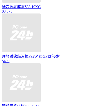
腸胃敏感成貓S33 10KG
$3,375
理想體態貓濕糧F32W 85Gx12包/盒
$499