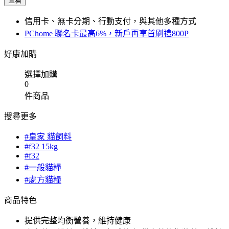
查看
信用卡、無卡分期、行動支付，與其他多種方式
PChome 聯名卡最高6%，新戶再享首刷禮800P
好康加購
選擇加購
0
件商品
搜尋更多
#皇家 貓飼料
#f32 15kg
#f32
#一般貓糧
#處方貓糧
商品特色
提供完整均衡營養，維持健康