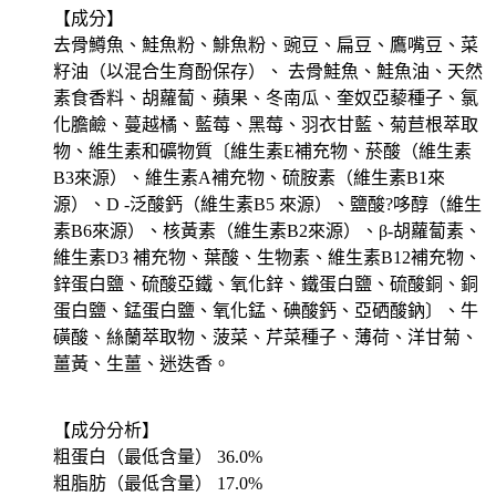
【成分】
去骨鱒魚、鮭魚粉、鯡魚粉、豌豆、扁豆、鷹嘴豆、菜
籽油（以混合生育酚保存）、 去骨鮭魚、鮭魚油、天然
素食香料、胡蘿蔔、蘋果、冬南瓜、奎奴亞藜種子、氯
化膽鹼、蔓越橘、藍莓、黑莓、羽衣甘藍、菊苣根萃取
物、維生素和礦物質〔維生素E補充物、菸酸（維生素
B3來源）、維生素A補充物、硫胺素（維生素B1來
源）、D -泛酸鈣（維生素B5 來源）、鹽酸?哆醇（維生
素B6來源）、核黃素（維生素B2來源）、β-胡蘿蔔素、
維生素D3 補充物、葉酸、生物素、維生素B12補充物、
鋅蛋白鹽、硫酸亞鐵、氧化鋅、鐵蛋白鹽、硫酸銅、銅
蛋白鹽、錳蛋白鹽、氧化錳、碘酸鈣、亞硒酸鈉〕、牛
磺酸、絲蘭萃取物、菠菜、芹菜種子、薄荷、洋甘菊、
薑黃、生薑、迷迭香。
【成分分析】
粗蛋白（最低含量） 36.0%
粗脂肪（最低含量） 17.0%