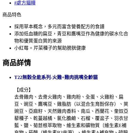
#處方貓糧
商品特色
採用草本概念，多元而富含營養配方的食譜
添加低血糖的扁豆，青豆和鷹嘴豆作為健康的碳水化合
物和優質蛋白質的來源
小紅莓 + 芹菜種子的幫助膀胱健康
商品詳情
T22無穀全能系列-火雞+雞肉挑嘴全齡貓
【成分】
去骨雞肉、去骨火雞肉、雞肉粉、全蛋、火雞粉、扁
豆、豌豆、鷹嘴豆、雞脂肪（以混合生育酚保存）、莢
豌豆、亞麻籽、天然雞肉香料、南瓜、西蘭花、奎奴亞
藜種子、乾蔓越橘、氯化膽鹼、石榴、覆盆子、羽衣甘
藍、鹽、菊苣根萃取物、維生素和礦物質〔維生素E補
充物、菸酸（維生素B3來源）、維生素A補充物、硫胺