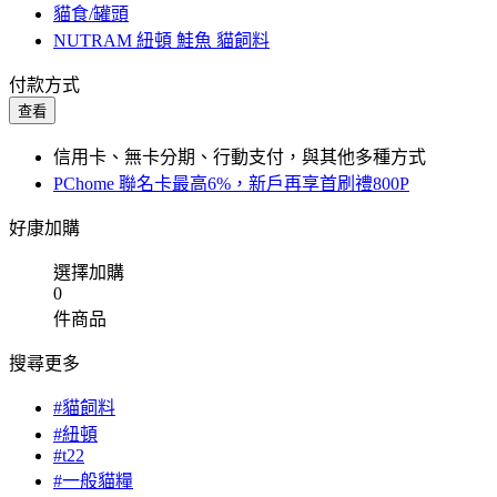
貓食/罐頭
NUTRAM 紐頓 鮭魚 貓飼料
付款方式
查看
信用卡、無卡分期、行動支付，與其他多種方式
PChome 聯名卡最高6%，新戶再享首刷禮800P
好康加購
選擇加購
0
件商品
搜尋更多
#貓飼料
#紐頓
#t22
#一般貓糧