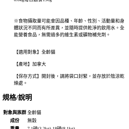
※食物攝取量可能會因品種、年齡、性別、活動量和身
體狀況不同而有所差異，並隨時提供乾淨的飲用水。全
能營養食品，無需過多的維生素或礦物補充劑。
【適用對象】全齡貓
【產地】加拿大
【保存方式】開封後，請將袋口封緊，並存放於陰涼乾
燥處。
規格/說明
對象與族群
全齡貓
成份
無穀
重量
7.1磅(3.2kg)-18磅(8.1kg)