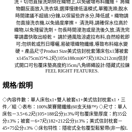
規格/說明
◇內容件數：單人床包x1+雙人被套x1+美式信封枕套x1，三
件╱組 ◇表布：100%萊賽爾纖維(60支天絲™) ◇尺寸：單人
床包－3.5×6.2尺(105×188公分)±3%/可包覆床墊厚度：約35公
分±3%；被套－6×7尺(182×212公分)±3%；美式信封枕套－
45×75公分±3% ◇床包特性：隱密式全包覆型鬆緊帶(非一般L