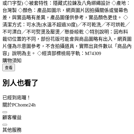
或ㄇ字型) ◇被套特性：隱藏式拉鍊及八角綁繩設計 ◇產地：
台灣製 ◇顏色：產品如圖示，網頁圖片因拍攝關係或螢幕色
差，與實品略有差異，產品圖僅供參考，實品顏色更佳。 ◇
清潔方式：可水洗(水溫不超過30度)╱不可乾洗╱不可烘乾╱
不可漂白╱不可熨燙及壓燙╱懸掛晾乾 ◇特別說明：因布料
裁切位置的不同，部份花版可能會與商品圖略有出入，網頁圖
片僅為示意圖參考，不含拍攝道具，實際出貨件數以「商品內
容」說明為主。 ◇經濟部標檢局字軌：M74309
購物須知
查看
別人也看了
已經到底囉！
關於PChome24h
顧客權益
其他服務