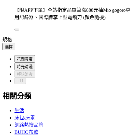
【限APP下單】全站指定品單筆滿888元抽Mio gogoro專
用記錄器、國際牌掌上型電鬍刀 (顏色隨機)
規格
選擇
花間尋蜜
時光清淺
輕語流雲
+11
相關分類
生活
床包/床罩
網路熱搜品牌
BUHO布歐