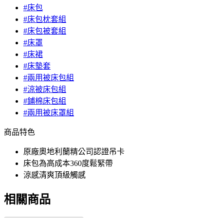
#床包
#床包枕套組
#床包被套組
#床罩
#床裙
#床墊套
#兩用被床包組
#涼被床包組
#鋪棉床包組
#兩用被床罩組
商品特色
原廠奧地利蘭精公司認證吊卡
床包為高成本360度鬆緊帶
涼感清爽頂級觸感
相關商品