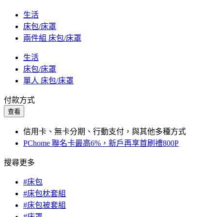
生活
床包/床罩
兩件組 床包/床罩
生活
床包/床罩
單人 床包/床罩
付款方式
查看
信用卡、無卡分期、行動支付，與其他多種方式
PChome 聯名卡最高6%，新戶再享首刷禮800P
搜尋更多
#床包
#床包枕套組
#床包被套組
#床罩