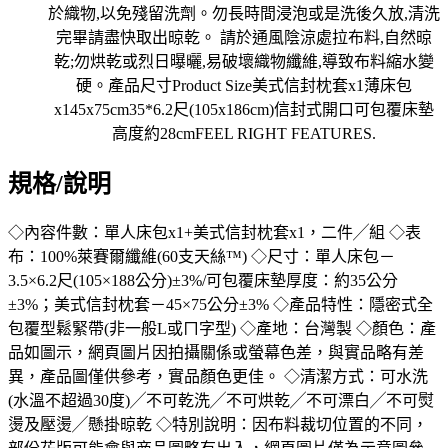
規格/說明
◇內容件數：單人床包x1+美式信封枕套x1，二件╱組 ◇表
布：100%萊賽爾纖維(60支天絲™) ◇尺寸：單人床包－
3.5×6.2尺(105×188公分)±3%/可包覆床墊厚度：約35公分
±3%；美式信封枕套－45×75公分±3% ◇產品特性：隱密式全
包覆型鬆緊帶(非一般L或ㄇ字型) ◇產地：台灣製 ◇顏色：產
品如圖示，網頁圖片因拍攝關係或螢幕色差，與實品略有差
異，產品圖僅供參考，實品顏色更佳。 ◇清潔方式：可水洗
(水溫不超過30度)╱不可乾洗╱不可烘乾╱不可漂白╱不可熨
燙及壓燙╱懸掛晾乾 ◇特別說明：因布料裁切位置的不同，