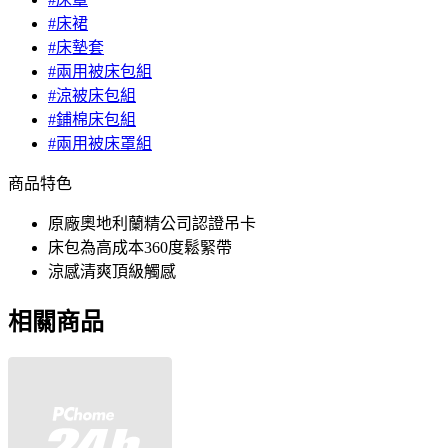
#床裙
#床墊套
#兩用被床包組
#涼被床包組
#鋪棉床包組
#兩用被床罩組
商品特色
原廠奧地利蘭精公司認證吊卡
床包為高成本360度鬆緊帶
涼感清爽頂級觸感
相關商品