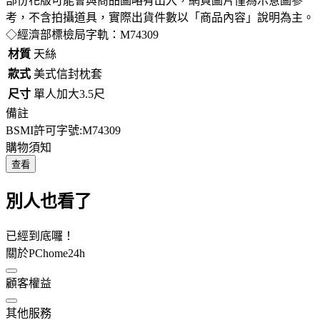
部份花版可能會與商品圖略有出入，網頁圖片僅為示意圖參
考，不含拍攝道具，實際出貨件數以「商品內容」說明為主。
◇經濟部標檢局字軌：M74309
材質
天絲
款式
美式信封枕套
尺寸
單人加大3.5尺
備註
BSMI許可字號:M74309
購物須知
查看
別人也看了
已經到底囉！
關於PChome24h
顧客權益
其他服務