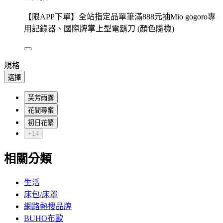
【限APP下單】全站指定品單筆滿888元抽Mio gogoro專
用記錄器、國際牌掌上型電鬍刀 (顏色隨機)
規格
選擇
芙芳雨露
花間尋蜜
初日花繁
+14
相關分類
生活
床包/床罩
網路熱搜品牌
BUHO布歐