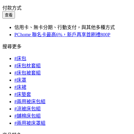
付款方式
查看
信用卡、無卡分期、行動支付，與其他多種方式
PChome 聯名卡最高6%，新戶再享首刷禮800P
搜尋更多
#床包
#床包枕套組
#床包被套組
#床罩
#床裙
#床墊套
#兩用被床包組
#涼被床包組
#鋪棉床包組
#兩用被床罩組