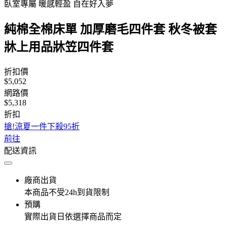
臥室專屬 暖感輕盈 自在好入夢
純棉全棉床單 加厚磨毛四件套 秋冬被套
牀上用品牀笠四件套
折扣價
$5,052
網路價
$5,318
折扣
搶!涼夏一件下殺95折
前往
配送資訊
廠商出貨
本商品不受24h到貨限制
預購
實際出貨日依選擇商品而定