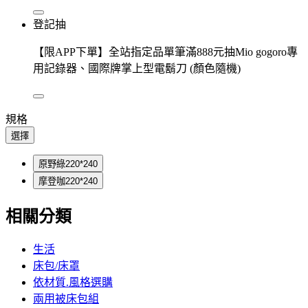
登記抽
【限APP下單】全站指定品單筆滿888元抽Mio gogoro專
用記錄器、國際牌掌上型電鬍刀 (顏色隨機)
規格
選擇
原野綠220*240
摩登咖220*240
相關分類
生活
床包/床罩
依材質.風格選購
兩用被床包組