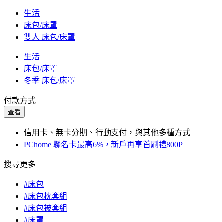
生活
床包/床罩
雙人 床包/床罩
生活
床包/床罩
冬季 床包/床罩
付款方式
查看
信用卡、無卡分期、行動支付，與其他多種方式
PChome 聯名卡最高6%，新戶再享首刷禮800P
搜尋更多
#床包
#床包枕套組
#床包被套組
#床罩