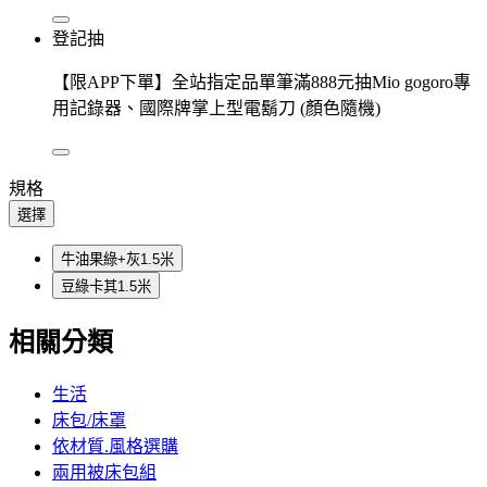
登記抽
【限APP下單】全站指定品單筆滿888元抽Mio gogoro專
用記錄器、國際牌掌上型電鬍刀 (顏色隨機)
規格
選擇
牛油果綠+灰1.5米
豆綠卡其1.5米
相關分類
生活
床包/床罩
依材質.風格選購
兩用被床包組