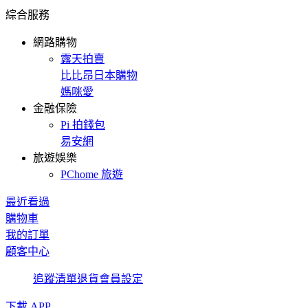
綜合服務
網路購物
露天拍賣
比比昂日本購物
媽咪愛
金融保險
Pi 拍錢包
易安網
旅遊娛樂
PChome 旅遊
最近看過
購物車
我的訂單
顧客中心
追蹤清單
退貨
會員設定
下載 APP