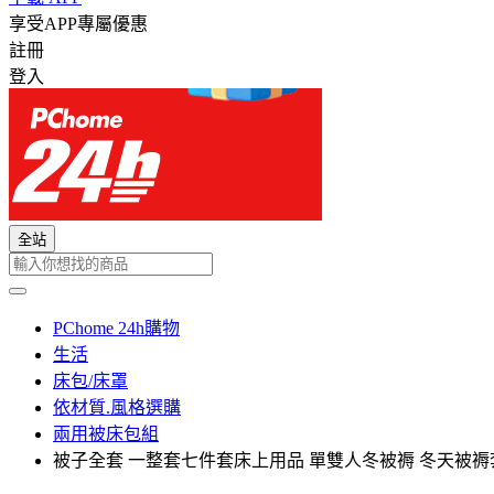
享受APP專屬優惠
註冊
登入
全站
PChome 24h購物
生活
床包/床罩
依材質.風格選購
兩用被床包組
被子全套 一整套七件套床上用品 單雙人冬被褥 冬天被褥