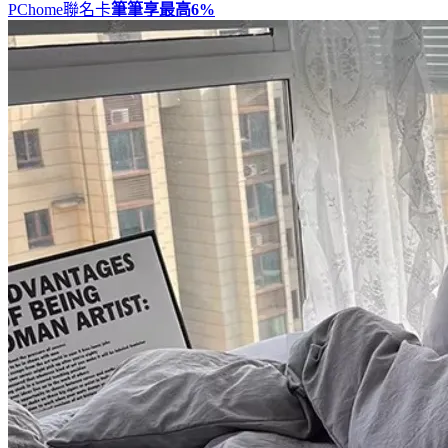
PChome聯名卡
筆筆享最高
6%