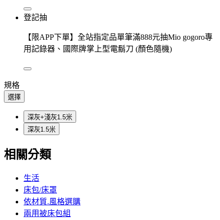
登記抽
【限APP下單】全站指定品單筆滿888元抽Mio gogoro專
用記錄器、國際牌掌上型電鬍刀 (顏色隨機)
規格
選擇
深灰+淺灰1.5米
深灰1.5米
相關分類
生活
床包/床罩
依材質.風格選購
兩用被床包組