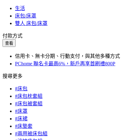
生活
床包/床罩
雙人 床包/床罩
付款方式
查看
信用卡、無卡分期、行動支付，與其他多種方式
PChome 聯名卡最高6%，新戶再享首刷禮800P
搜尋更多
#床包
#床包枕套組
#床包被套組
#床罩
#床裙
#床墊套
#兩用被床包組