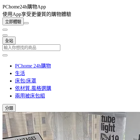
PChome24h購物App
使用App享受更優質的購物體驗
立即體驗
全站
PChome 24h購物
生活
床包/床罩
依材質.風格選購
兩用被床包組
分類