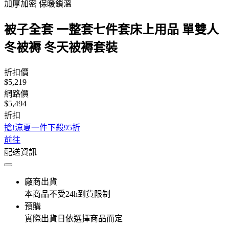
加厚加密 保暖鎖溫
被子全套 一整套七件套床上用品 單雙人
冬被褥 冬天被褥套裝
折扣價
$5,219
網路價
$5,494
折扣
搶!涼夏一件下殺95折
前往
配送資訊
廠商出貨
本商品不受24h到貨限制
預購
實際出貨日依選擇商品而定