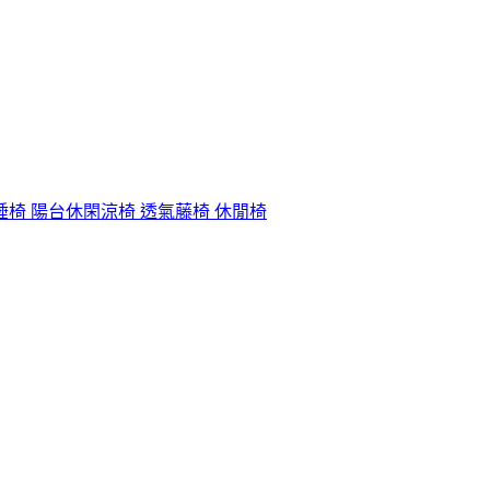
睡椅 陽台休閑涼椅 透氣藤椅 休閒椅