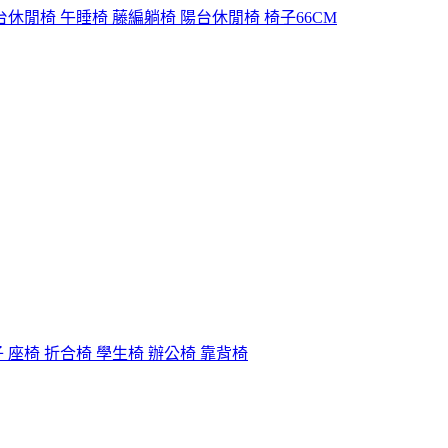
台休閒椅 午睡椅 藤編躺椅 陽台休閒椅 椅子66CM
 座椅 折合椅 學生椅 辦公椅 靠背椅