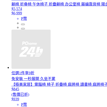
躺椅 折叠椅 午休椅子 折疊躺椅 办公室椅 藤编靠背椅 陽
$5,574
$6,999
P幣
任選1件享9折
免安裝 一秒展開 久坐不累
【極美家居】電腦椅 椅子 折疊椅 麻將椅 讀書椅 麻將椅子
$845
(售價已折)
$939
P幣