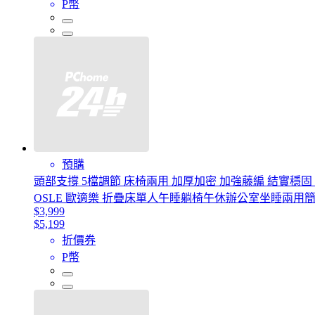
P幣
預購
頭部支撐 5檔調節 床椅兩用 加厚加密 加強藤編 結實穩固
OSLE 歐適樂 折疊床單人午睡躺椅午休辦公室坐睡兩用
$3,999
$5,199
折價券
P幣