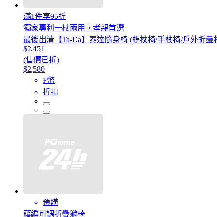
滿1件享95折
獨家專利一杖兩用，孝親首選
最後出清【Ta-Da】泰達隨身椅 (枴杖椅/手杖椅/戶外折疊
$2,451
(售價已折)
$2,580
P幣
折扣
預購
藤編可調折疊躺椅