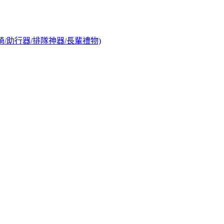
椅/助行器/排隊神器/長輩禮物)