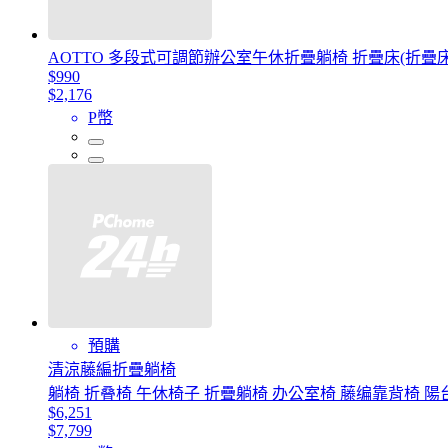
AOTTO 多段式可調節辦公室午休折疊躺椅 折疊床(折疊床
$990
$2,176
P幣
預購
清涼藤編折疊躺椅
躺椅 折叠椅 午休椅子 折疊躺椅 办公室椅 藤编靠背椅 陽
$6,251
$7,799