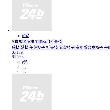
預購
9 檔調節藤編坐躺兩用折疊椅
藤椅 躺椅 午休椅子 折疊椅 靠背椅子 家用辦公室椅子 午
$5,179
$6,599
P幣