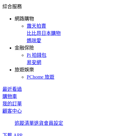
綜合服務
網路購物
露天拍賣
比比昂日本購物
媽咪愛
金融保險
Pi 拍錢包
易安網
旅遊娛樂
PChome 旅遊
最近看過
購物車
我的訂單
顧客中心
追蹤清單
退貨
會員設定
下載 APP