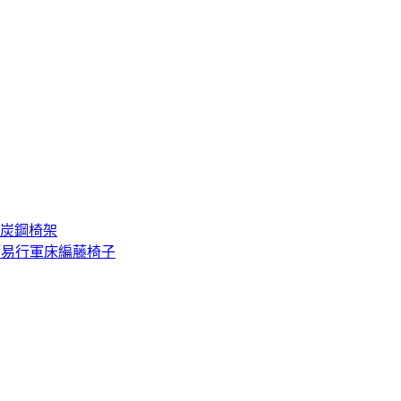
 炭鋼椅架
簡易行軍床編藤椅子