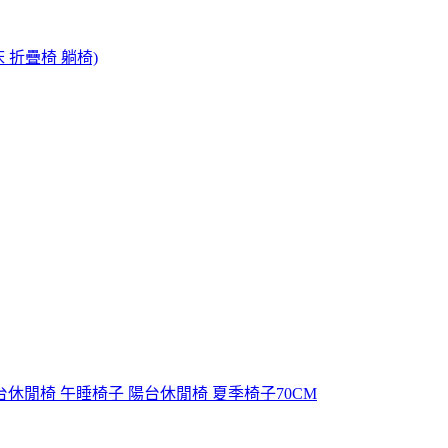
 折疊椅 躺椅)
台休閒椅 午睡椅子 陽台休閒椅 夏季椅子70CM