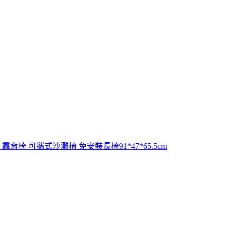
椅 可攜式沙灘椅 免安裝長椅91*47*65.5cm