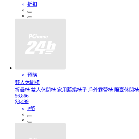
折扣
預購
雙人休閒椅
折疊椅 雙人休閒椅 家用藤編椅子 戶外露營椅 陽臺休閒椅 靠背
$6,866
$8,499
P幣