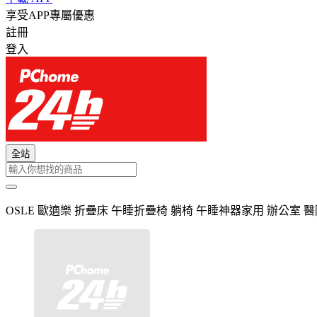
享受APP專屬優惠
註冊
登入
全站
OSLE 歐適樂 折疊床 午睡折疊椅 躺椅 午睡神器家用 辦公室 