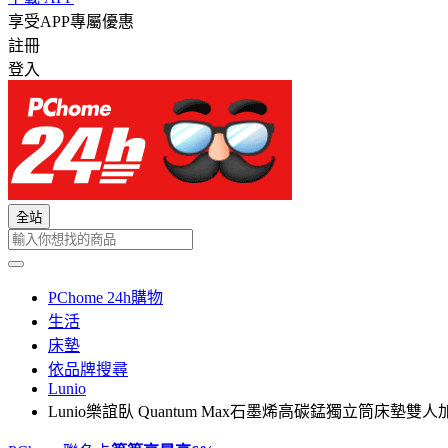
享受APP專屬優惠
註冊
登入
全站
PChome 24h購物
生活
床墊
依品牌搜尋
Lunio
Lunio樂誼臥 Quantum Max石墨烯高碳錳獨立筒床墊雙人加