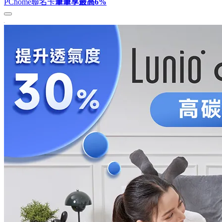
PChome聯名卡
筆筆享最高
6%