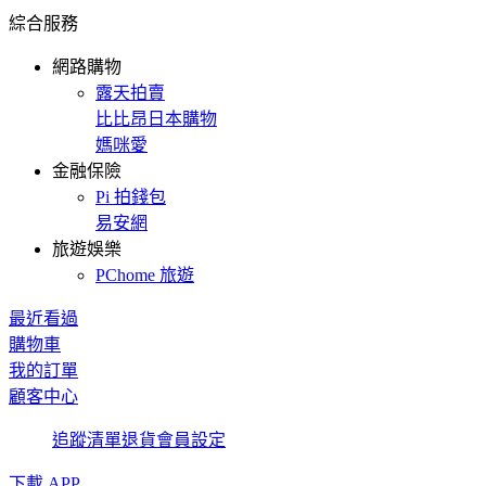
綜合服務
網路購物
露天拍賣
比比昂日本購物
媽咪愛
金融保險
Pi 拍錢包
易安網
旅遊娛樂
PChome 旅遊
最近看過
購物車
我的訂單
顧客中心
追蹤清單
退貨
會員設定
下載 APP