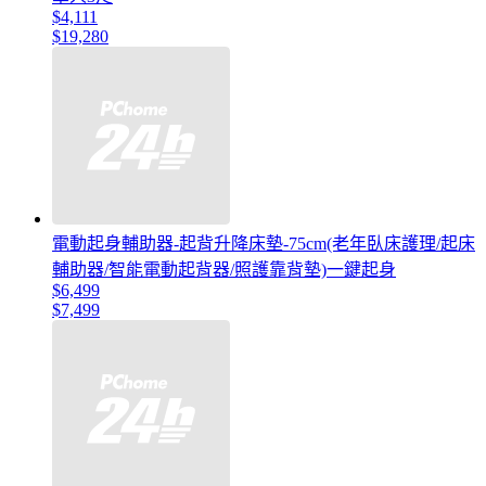
$4,111
$19,280
電動起身輔助器-起背升降床墊-75cm(老年臥床護理/起床
輔助器/智能電動起背器/照護靠背墊)一鍵起身
$6,499
$7,499