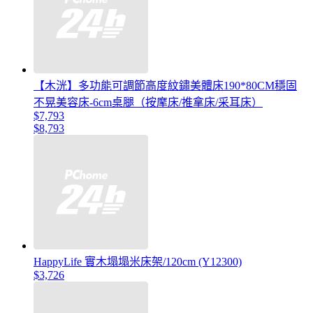
【木洸】多功能可調節高度紋鏽美體床190*80CM穩固
不晃美容床-6cm桌腿（按摩床/推拿床/采耳床）
$7,793
$8,793
HappyLife 實木塌塌米床架/120cm (Y12300)
$3,726