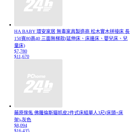
HA BABY 環安家居 無毒家具製造商 松木實木拼接床 長
150寬80高40 三面無梯款(延伸床、床邊床、嬰兒床、兒
童床)
$7,780
$11,670
藤原傢俬 佛羅倫斯貓抓皮2件式床組單人3尺(床頭+床
架)-灰色
$8,094
$16,435