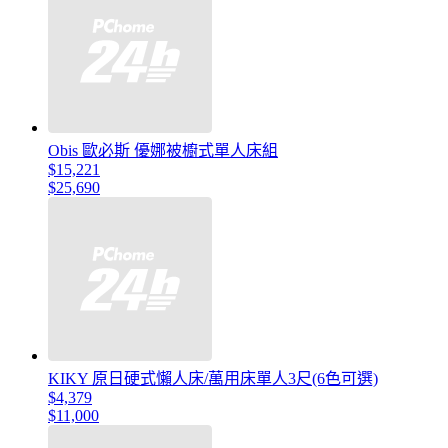
Obis 歐必斯 優娜被櫥式單人床組
$15,221
$25,690
KIKY 原日硬式懶人床/萬用床單人3尺(6色可選)
$4,379
$11,000