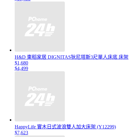
H&D 東稻家居 DIGNITAS狄尼塔斯3尺單人床底 床架
$1,680
$4,499
HappyLife 實木日式波浪雙人加大床架 (Y12299)
$7,623