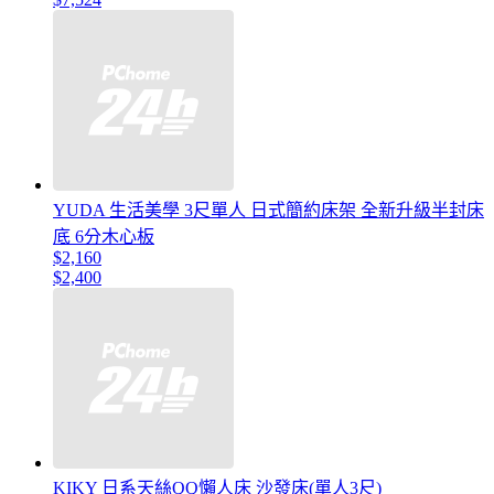
YUDA 生活美學 3尺單人 日式簡約床架 全新升級半封床
底 6分木心板
$2,160
$2,400
KIKY 日系天絲QQ懶人床 沙發床(單人3尺)