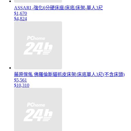
ASSARI -強化6分硬床座/床底/床架-單人3尺
$1,670
$4,824
藤原傢俬 佛羅倫斯貓抓皮床架/床底單人3尺(不含床頭)
$5,561
$10,310