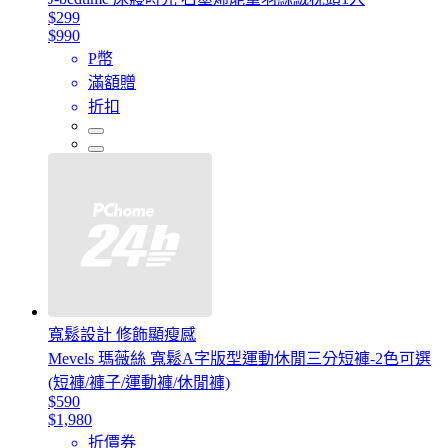
$299
$990
P幣
滿額贈
折扣
寬鬆設計 修飾顯瘦感
Mevels 瑪薇絲 寬鬆A字版型運動休閒三分短褲-2色可選
(短褲/褲子/運動褲/休閒褲)
$590
$1,980
折價券