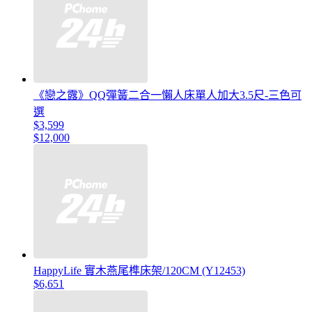
《戀之露》QQ彈簧二合一懶人床單人加大3.5尺-三色可
選
$3,599
$12,000
HappyLife 實木燕尾榫床架/120CM (Y12453)
$6,651