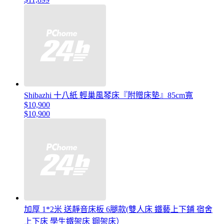
Shibazhi 十八紙 輕巢風琴床『附贈床墊』85cm寬
$10,900
$10,900
加厚 1*2米 送靜音床板 6腿款(雙人床 鐵藝上下鋪 宿舍
上下床 學生鐵架床 鋼架床）