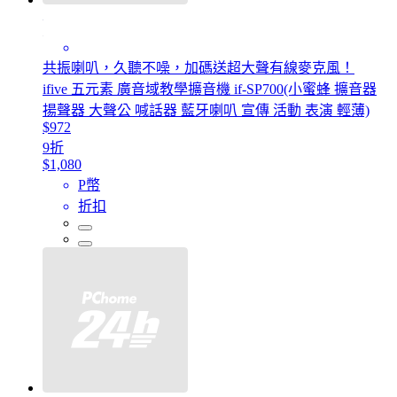
共振喇叭，久聽不噪，加碼送超大聲有線麥克風！
ifive 五元素 廣音域教學擴音機 if-SP700(小蜜蜂 擴音器
揚聲器 大聲公 喊話器 藍牙喇叭 宣傳 活動 表演 輕薄)
$972
9折
$1,080
P幣
折扣