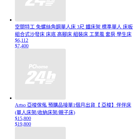
空間特工 免螺絲角鋼單人床 3尺 鐵床架 標準單人 床板
組合式沙發床 床底 高腳床 組裝床 工業風 套房 學生床
$6,112
$7,400
Artso 亞梭傢俬 預購品接單1個月出貨【 亞梭】伴伴床
(單人床架/收納床架/親子床)
$15,800
$19,800