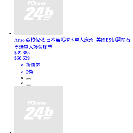
Artso 亞梭傢俬 日本無垢檜木單人床架+美國ES伊麗絲石
墨烯單人護背床墊
$39,888
$68,639
折價券
P幣