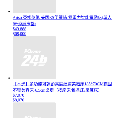
Artso 亞梭傢俬 美國ES伊麗絲-零重力智能電動床(單人
床/涼感床墊)
$49,888
$68,000
【木洸】多功能可調節高度紋鏽美體床185*70CM穩固
不晃美容床-6.5cm桌腿（按摩床/推拿床/采耳床）
$7,070
$8,070