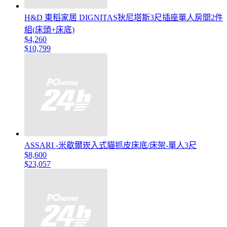
H&D 東稻家居 DIGNITAS狄尼塔斯3尺插座單人房間2件
組(床頭+床底)
$4,260
$10,799
ASSARI -米歇爾崁入式貓抓皮床底/床架-單人3尺
$8,600
$23,057