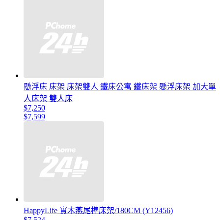
懸浮床 床架 床架雙人 鐵床公寓 鐵床架 懸浮床架 加大單
人床架 雙人床
$7,250
$7,599
HappyLife 實木燕尾榫床架/180CM (Y12456)
$7,524