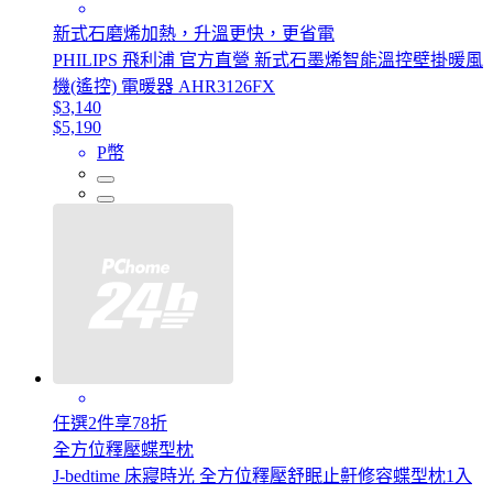
新式石磨烯加熱，升溫更快，更省電
PHILIPS 飛利浦 官方直營 新式石墨烯智能溫控壁掛暖風
機(遙控) 電暖器 AHR3126FX
$3,140
$5,190
P幣
任選2件享78折
全方位釋壓蝶型枕
J-bedtime 床寢時光 全方位釋壓舒眠止鼾修容蝶型枕1入