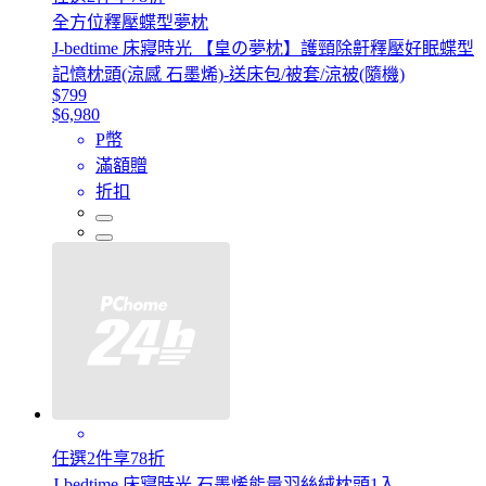
全方位釋壓蝶型夢枕
J-bedtime 床寢時光 【皇の夢枕】護頸除鼾釋壓好眠蝶型
記憶枕頭(涼感 石墨烯)-送床包/被套/涼被(隨機)
$799
$6,980
P幣
滿額贈
折扣
任選2件享78折
J-bedtime 床寢時光 石墨烯能量羽絲絨枕頭1入