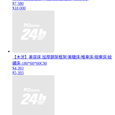
$7,580
$18,000
【木洸】美容床 加厚鋼架框架/美睫床/推拿床/按摩床/紋
繡床-180*60*60CM
$4,393
$5,393