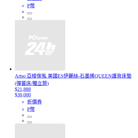
P幣
Artso 亞梭傢俬 美國ES伊麗絲-石墨烯QUEEN護背床墊
(彈簧床/獨立筒)
$21,888
$30,000
折價券
P幣