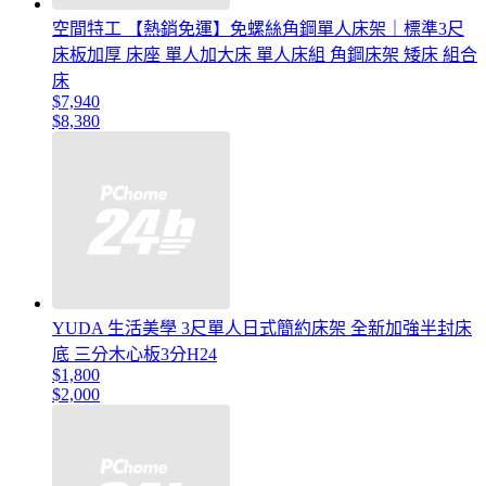
空間特工 【熱銷免運】免螺絲角鋼單人床架｜標準3尺
床板加厚 床座 單人加大床 單人床組 角鋼床架 矮床 組合
床
$7,940
$8,380
YUDA 生活美學 3尺單人日式簡約床架 全新加強半封床
底 三分木心板3分H24
$1,800
$2,000