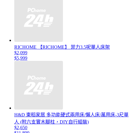
RICHOME 【RICHOME】 菲力3.5呎單人床架
$2,099
$5,999
H&D 東稻家居 多功能硬式兩用床/懶人床/萬用床-3尺單
人 (附六支實木腳柱，DIY自行組裝)
$2,650
$11,899