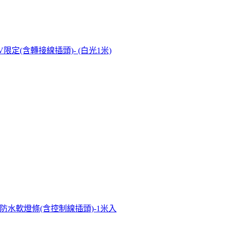
10V限定(含轉接線插頭)- (白光1米)
用 LED防水軟燈條(含控制線插頭)-1米入