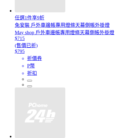
任選1件享9折
免安裝 戶外車邊帳專用燈條天幕側帳外掛燈
May shop 戶外車邊帳專用燈條天幕側帳外掛燈
$715
(售價已折)
$795
折價券
P幣
折扣