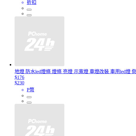
折扣
地燈 防水led燈條 燈條 亮燈 示寬燈 車燈改裝 車用led燈 倒
$176
$230
P幣