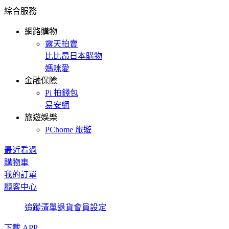
綜合服務
網路購物
露天拍賣
比比昂日本購物
媽咪愛
金融保險
Pi 拍錢包
易安網
旅遊娛樂
PChome 旅遊
最近看過
購物車
我的訂單
顧客中心
追蹤清單
退貨
會員設定
下載 APP