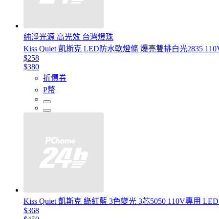
純淨光源 高光效 台灣燈珠
Kiss Quiet 凱斯克 LED防水軟燈條 爆亮雙排白光2835 1
$258
$380
折價券
P幣
Kiss Quiet 凱斯克 綠紅藍 3色變光 3芯5050 110V專
$368