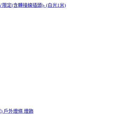
10V限定(含轉接線插頭)- (白光1米)
電) 戶外燈條 燈飾