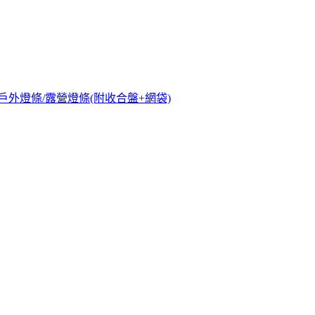
光防水戶外燈條/露營燈條(附收合盤+網袋)