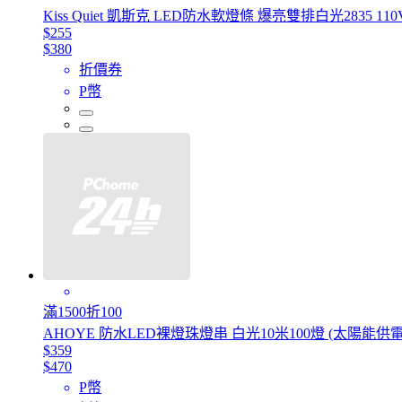
Kiss Quiet 凱斯克 LED防水軟燈條 爆亮雙排白光2835 1
$255
$380
折價券
P幣
滿1500折100
AHOYE 防水LED裸燈珠燈串 白光10米100燈 (太陽能供
$359
$470
P幣