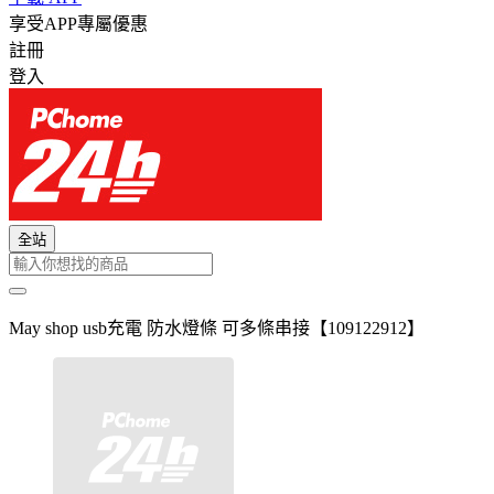
享受APP專屬優惠
註冊
登入
全站
May shop usb充電 防水燈條 可多條串接【109122912】