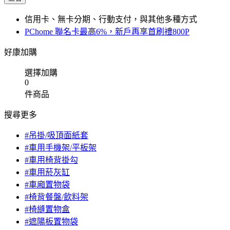
信用卡、無卡分期、行動支付，與其他多種方式
PChome 聯名卡最高6%，新戶再享首刷禮800P
好康加購
選擇加購
0
件商品
搜尋更多
#吊掛/吸頂面紙套
#車用手機架/平板架
#車用椅背掛勾
#車用菸灰缸
#車廂置物袋
#椅背餐盤/飲料架
#椅縫置物盒
#遮陽板置物袋