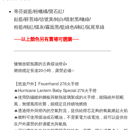
蒂芬妮藍/粉蠟橘/寶石紅/
鈷藍/蘚苔綠/信號黃/純白/噴射黑/橄綠/
粉藍/桃紅/煤灰/霧面黑/藍綠色/磚紅/鼠尾草綠
~~~
以上顏色另有賣場可選購~~~
-------------------------------------------------------------------
慵懶放鬆氛圍的古典煤油燈👍
燃燒穩定長達20小時，露營必備✨
【悠遊戶外】Feuerhand 276火手燈
🔥Hurricane Lantern Baby Special 276火手燈
🔥使用防鏽鍍鋅鋼板與耐熱玻璃製成的火手燈，能隔絕外部颳
風，無懼風雨吹襲，能穩定且持續地燃燒
🔥透過燈外與燈內的空氣對流，提供給燈芯足夠的氧氣燃起火焰
🔥燃料可使用煤油或石蠟油，不需要電力或電池，就可以提供你
在戶外露營的舒適暖光與氣氛