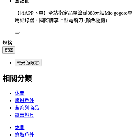
登記抽
【限APP下單】全站指定品單筆滿888元抽Mio gogoro專
用記錄器、國際牌掌上型電鬍刀 (顏色隨機)
規格
選擇
輕米色(限定)
相關分類
休閒
悠遊戶外
全系列商品
露營燈具
休閒
悠遊戶外