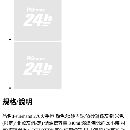
規格/說明
品名:Feuerhand 276火手燈 顏色:噴砂古銅/噴砂鋼鐵灰/輕米色
(限定)/ 北歐灰(限定) 儲油槽容量:340ml 燃燒時間:約20小時 材