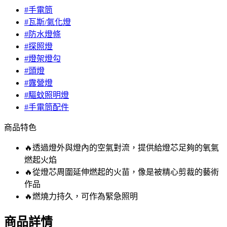
#手電筒
#瓦斯/氣化燈
#防水燈條
#探照燈
#燈架燈勾
#頭燈
#露營燈
#驅蚊照明燈
#手電筒配件
商品特色
🔥透過燈外與燈內的空氣對流，提供給燈芯足夠的氧氣
燃起火焰
🔥從燈芯周圍延伸燃起的火苗，像是被精心剪裁的藝術
作品
🔥燃燒力持久，可作為緊急照明
商品詳情