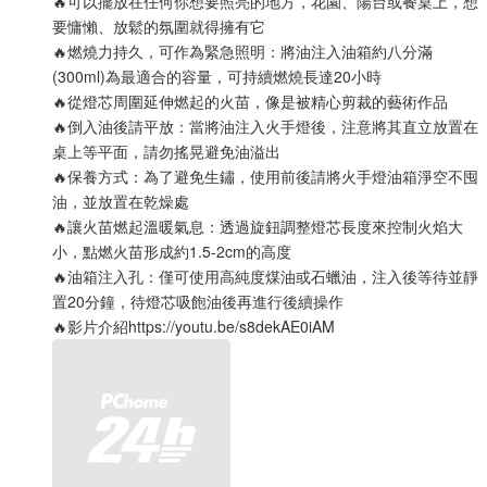
🔥可以擺放在任何你想要照亮的地方，花園、陽台或餐桌上，想
要慵懶、放鬆的氛圍就得擁有它
🔥燃燒力持久，可作為緊急照明：將油注入油箱約八分滿
(300ml)為最適合的容量，可持續燃燒長達20小時
🔥從燈芯周圍延伸燃起的火苗，像是被精心剪裁的藝術作品
🔥倒入油後請平放：當將油注入火手燈後，注意將其直立放置在
桌上等平面，請勿搖晃避免油溢出
🔥保養方式：為了避免生鏽，使用前後請將火手燈油箱淨空不囤
油，並放置在乾燥處
🔥讓火苗燃起溫暖氣息：透過旋鈕調整燈芯長度來控制火焰大
小，點燃火苗形成約1.5-2cm的高度
🔥油箱注入孔：僅可使用高純度煤油或石蠟油，注入後等待並靜
置20分鐘，待燈芯吸飽油後再進行後續操作
🔥影片介紹https://youtu.be/s8dekAE0iAM