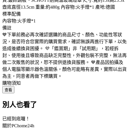
質:鍍鋅鋼板、SCHOTT耐高溫玻璃燈罩 尺寸:寬約15x高25.5x
壺底直徑13.5cm 重量:約480g 內容物:火手燈*1 產地:德國
標準配備
內容物:火手燈*1
備註
💙下單前務必再次確認選購的商品尺寸、顏色、功能性等狀
況，是否符合您實際的購買需求，確認無誤再進行下單，以免
造成後續換貨困擾。 💜「鑑賞期」非「試用期」，若經拆
封、使用後且導致商品缺乏完整性，外觀包裝不完整，無法再
做二次販售的狀況，恕不提供退換貨服務。 🤎產品因拍攝及
個人電腦等顯示器色溫關係，顏色可能略有差異，實際以出貨
為主，同意者再做下標購買。
購物須知
查看
別人也看了
已經到底囉！
關於PChome24h