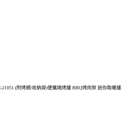
TM-21051 (附烤網/收納袋)便攜燒烤爐 BBQ烤肉架 迷你取暖爐