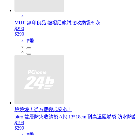
MUJI 無印良品 皺褶尼龍附底收納袋/S.灰
$290
$290
P幣
燒燒燒！從方便變成安心！
bitro 雙層防火收納袋 (小) 13*18cm 耐高溫阻燃袋
$199
$299
P幣