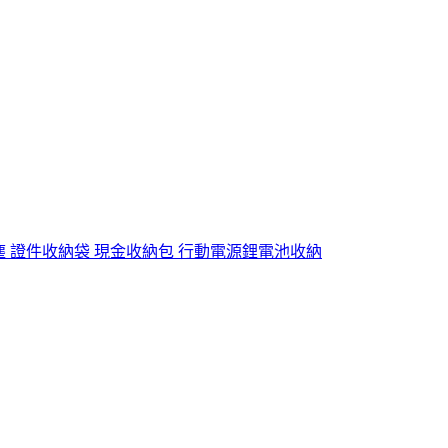
 防水防塵 證件收納袋 現金收納包 行動電源鋰電池收納