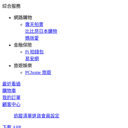
綜合服務
網路購物
露天拍賣
比比昂日本購物
媽咪愛
金融保險
Pi 拍錢包
易安網
旅遊娛樂
PChome 旅遊
最近看過
購物車
我的訂單
顧客中心
追蹤清單
退貨
會員設定
下載 APP