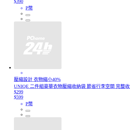
$390
P幣
壓縮設計 衣物縮小40%
UNIQE 二件組豪華衣物壓縮收納袋 節省行李空間 完整
$299
$599
P幣