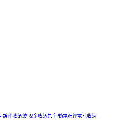
 防水防塵 證件收納袋 現金收納包 行動電源鋰電池收納