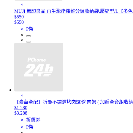
MUJI 無印良品 再生聚酯纖維分類收納袋.壓縮型/L【多
$550
$550
P幣
【豪華全配】折疊不鏽鋼烤肉爐/烤肉架 ( 加贈全套組收
$1,280
$3,288
折價券
P幣