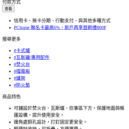
付款方式
查看
信用卡、無卡分期、行動支付，與其他多種方式
PChome 聯名卡最高6%，新戶再享首刷禮800P
搜尋更多
#卡式爐
#瓦斯罐/專用配件
#焚火台
#擋風板
#爐架
#防火墊
商品特色
可鋪設於焚火台、瓦斯爐、炊事區下方，保護地面與帳
篷設備，提升使用安全。
邊角處銅孔設計，打釘固定更安全。
輕便好收納，可折疊，方便攜帶。