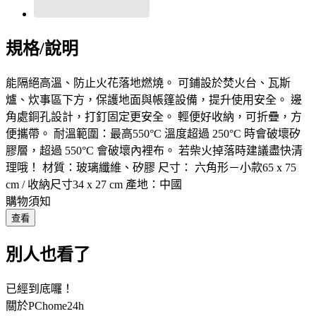
規格/說明
能隔絕高溫、防止火花落地燃燒。 可鋪設於焚火台、瓦斯
爐、炊事區下方，保護地面與帳篷設備，提升使用安全。 邊
角處銅孔設計，打釘固定更安全。 輕便好收納，可折疊，方
便攜帶。 耐溫範圍：最高550°C 溫度超過 250°C 時會破壞矽
膠層，超過 550°C 會破壞內裡布。 若柴火掉落時建議盡快清
理哦！ 材質：玻璃纖維、矽膠 尺寸： 六角形－小款65 x 75
cm / 收納尺寸34 x 27 cm 產地：中國
購物須知
查看
別人也看了
已經到底囉！
關於PChome24h