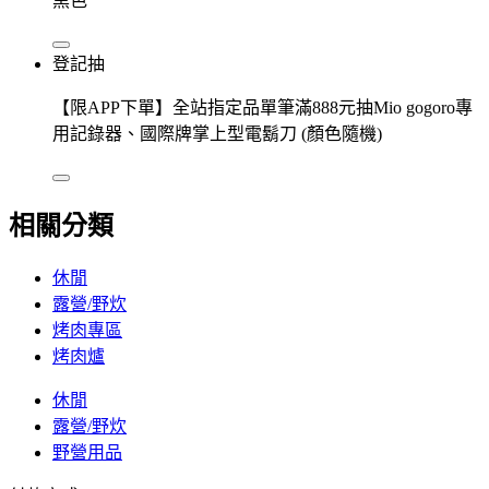
黑色
登記抽
【限APP下單】全站指定品單筆滿888元抽Mio gogoro專
用記錄器、國際牌掌上型電鬍刀 (顏色隨機)
相關分類
休閒
露營/野炊
烤肉專區
烤肉爐
休閒
露營/野炊
野營用品