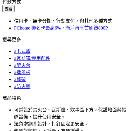
付款方式
查看
信用卡、無卡分期、行動支付，與其他多種方式
PChome 聯名卡最高6%，新戶再享首刷禮800P
搜尋更多
#卡式爐
#瓦斯罐/專用配件
#焚火台
#擋風板
#爐架
#防火墊
商品特色
可鋪設於焚火台、瓦斯爐、炊事區下方，保護地面與帳
篷設備，提升使用安全。
邊角處銅孔設計，打釘固定更安全。
輕便好收納，可折疊，方便攜帶。