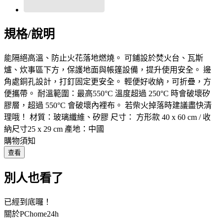
規格/說明
能隔絕高溫、防止火花落地燃燒。 可鋪設於焚火台、瓦斯
爐、炊事區下方，保護地面與帳篷設備，提升使用安全。 邊
角處銅孔設計，打釘固定更安全。 輕便好收納，可折疊，方
便攜帶。 耐溫範圍：最高550°C 溫度超過 250°C 時會破壞矽
膠層，超過 550°C 會破壞內裡布。 若柴火掉落時建議盡快清
理哦！ 材質：玻璃纖維、矽膠 尺寸： 方形款 40 x 60 cm / 收
納尺寸25 x 29 cm 產地：中國
購物須知
查看
別人也看了
已經到底囉！
關於PChome24h